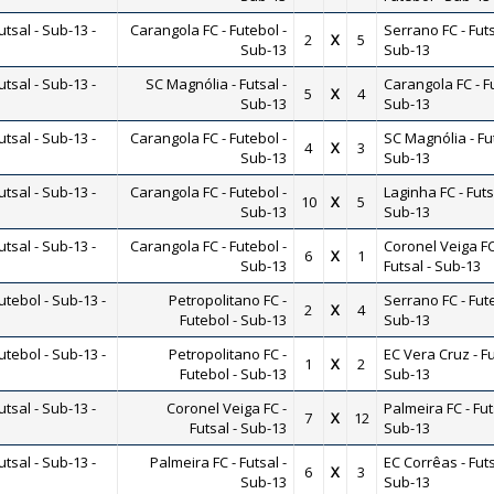
sal - Sub-13 -
Carangola FC - Futebol -
Serrano FC - Futs
2
X
5
Sub-13
Sub-13
sal - Sub-13 -
SC Magnólia - Futsal -
Carangola FC - F
5
X
4
Sub-13
Sub-13
sal - Sub-13 -
Carangola FC - Futebol -
SC Magnólia - Fut
4
X
3
Sub-13
Sub-13
sal - Sub-13 -
Carangola FC - Futebol -
Laginha FC - Futs
10
X
5
Sub-13
Sub-13
sal - Sub-13 -
Carangola FC - Futebol -
Coronel Veiga FC
6
X
1
Sub-13
Futsal - Sub-13
tebol - Sub-13 -
Petropolitano FC -
Serrano FC - Fute
2
X
4
Futebol - Sub-13
Sub-13
tebol - Sub-13 -
Petropolitano FC -
EC Vera Cruz - Fu
1
X
2
Futebol - Sub-13
Sub-13
sal - Sub-13 -
Coronel Veiga FC -
Palmeira FC - Fut
7
X
12
Futsal - Sub-13
Sub-13
sal - Sub-13 -
Palmeira FC - Futsal -
EC Corrêas - Futs
6
X
3
Sub-13
Sub-13