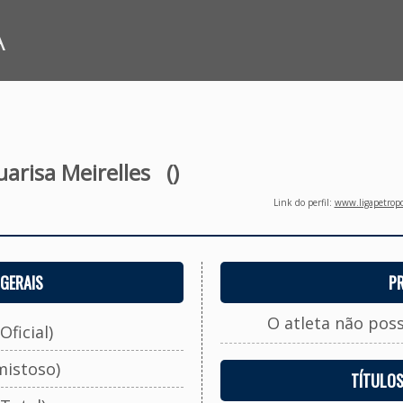
A
arisa Meirelles
()
Link do perfil:
www.ligapetropo
GERAIS
P
O atleta não pos
Oficial)
mistoso)
TÍTULO