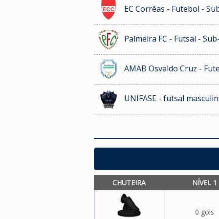
EC Corrêas - Futebol - Su
Palmeira FC - Futsal - Sub
AMAB Osvaldo Cruz - Fute
UNIFASE - futsal masculi
CHUTEIRA
NÍVEL 1
0 gols