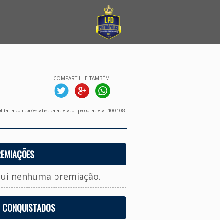
COMPARTILHE TAMBÉM!
litana.com.br/estatistica_atleta.php?cod_atleta=100108
REMIAÇÕES
sui nenhuma premiação.
S CONQUISTADOS