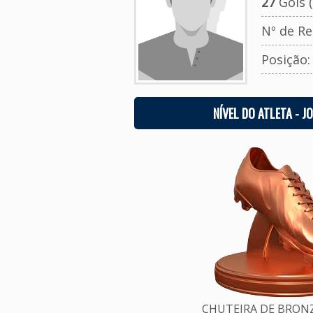
27
Gols (
Nº de Re
Posição
NÍVEL DO ATLETA - J
CHUTEIRA DE BRONZE