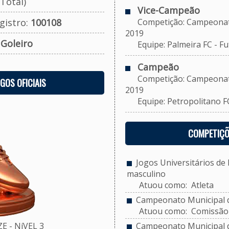
Total)
Vice-Campeão
gistro:
100108
Competição: Campeonato M
2019
:
Goleiro
Equipe: Palmeira FC - Fut
Campeão
Competição: Campeonato M
OGOS OFICIAIS
2019
Equipe: Petropolitano FC 
COMPETIÇÕ
Jogos Universitários de P
masculino
Atuou como: Atleta
Campeonato Municipal de
Atuou como: Comissão 
 - NíVEL 3
Campeonato Municipal de