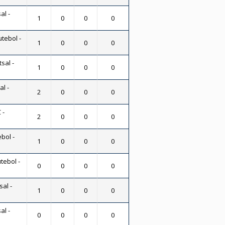
al -
1
0
0
0
utebol -
1
0
0
0
sal -
1
0
0
0
al -
2
0
0
0
 -
2
0
0
0
bol -
1
0
0
0
tebol -
0
0
0
0
sal -
1
0
0
0
al -
0
0
0
0