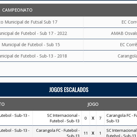
CAMPEONATO
 Municipal de Futsal Sub 17
EC Corr
cipal de Futebol - Sub 17 - 2022
AMAB Osvaldo
unicipal de Futebol - Sub 15
EC Corrê
cipal de Futebol - Sub-13 - 2018
Carangola
JOGOS ESCALADOS
TO
JOGO
tebol - Sub-13 -
SC Internacional -
Carangola FC - F
0
X
7
Futebol - Sub-13
Sub-13
tebol - Sub-13 -
Carangola FC - Futebol -
SC Internacional 
11
X
1
Sub-13
Futebol - Sub-13