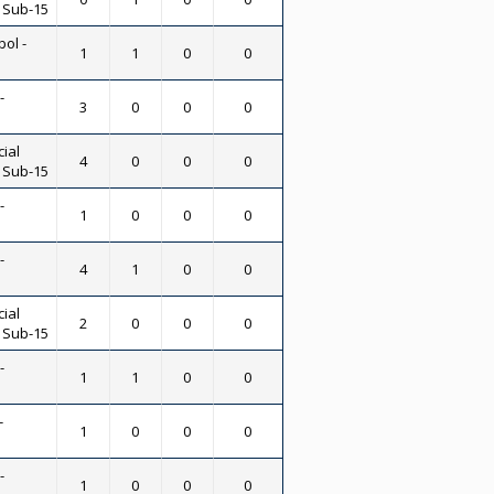
- Sub-15
bol -
1
1
0
0
-
3
0
0
0
ial
4
0
0
0
- Sub-15
-
1
0
0
0
-
4
1
0
0
ial
2
0
0
0
- Sub-15
-
1
1
0
0
-
1
0
0
0
-
1
0
0
0