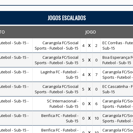
JOGOS ESCALADOS
TO
JOGO
tebol - Sub-15 -
Carangola FC/Social
EC Corrêas - Fute
4
X
2
Sports - Futebol - Sub-15
Sub-15
tebol - Sub-15 -
Carangola FC/Social
Boa Esperança FC
5
X
0
Sports - Futebol - Sub-15
Futebol - Sub-15
tebol - Sub-15 -
Laginha FC - Futebol -
Carangola FC/Soc
4
X
7
Sub-15
Sports - Futebol 
tebol - Sub-15 -
Carangola FC/Social
EC Cascatinha - F
5
X
0
Sports - Futebol - Sub-15
Sub-15
tebol - Sub-15 -
SC Internacional -
Carangola FC/Soc
0
X
6
Futebol - Sub-15
Sports - Futebol 
tebol - Sub-15 -
Benfica FC - Futebol -
Carangola FC/Soc
0
X
10
Sub-15
Sports - Futebol 
tebol - Sub-15 -
Benfica FC - Futebol -
Carangola FC/Soc
0
X
10