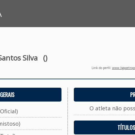
A
Santos Silva
()
Link do perfil:
www.ligapetropo
GERAIS
P
O atleta não pos
Oficial)
mistoso)
TÍTULO