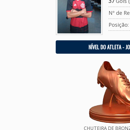
37
Gols (
Nº de Re
Posição
NÍVEL DO ATLETA - J
CHUTEIRA DE BRONZE