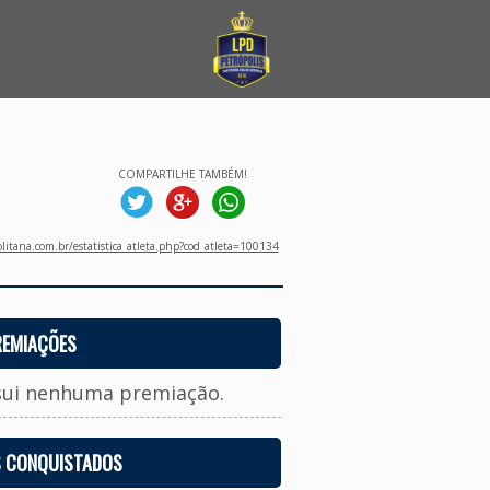
COMPARTILHE TAMBÉM!
litana.com.br/estatistica_atleta.php?cod_atleta=100134
REMIAÇÕES
sui nenhuma premiação.
S CONQUISTADOS