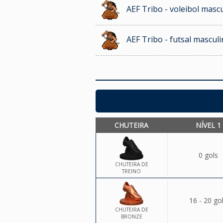
AEF Tribo - voleibol masc
AEF Tribo - futsal mascul
CHUTEIRA
NÍVEL 1
0 gols
CHUTEIRA DE
TREINO
16 - 20 go
CHUTEIRA DE
BRONZE