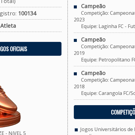
Total)
Campeão
gistro:
100134
Competição: Campeonato M
2023
:
Atleta
Equipe: Laginha FC - Fut
Campeão
Competição: Campeonato M
OGOS OFICIAIS
2019
Equipe: Petropolitano FC 
Campeão
Competição: Campeonato M
2018
Equipe: Carangola FC/Soci
COMPETIÇÕ
Jogos Universitários de P
 - NíVEL 5