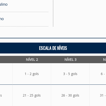
ulino
ino
ESCALA DE NÍVEIS
NÍVEL 2
NÍVEL 3
N
1 - 2 gols
3 - 5 gols
6 -
ls
21 - 25 gols
26 - 30 gols
31 -