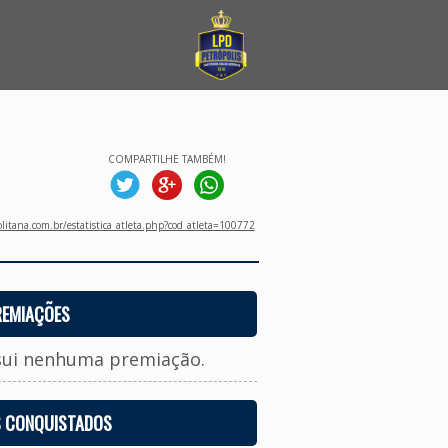
COMPARTILHE TAMBÉM!
litana.com.br/estatistica_atleta.php?cod_atleta=100772
REMIAÇÕES
sui nenhuma premiação.
S CONQUISTADOS