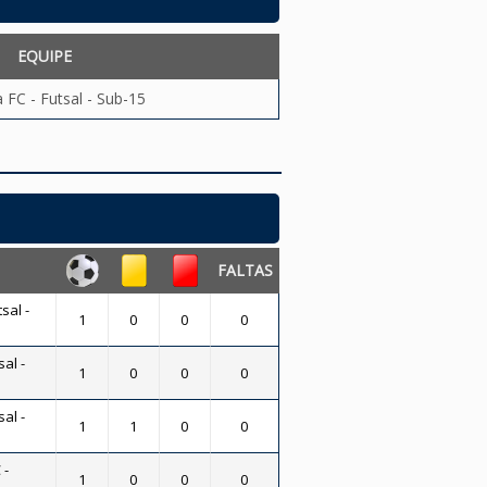
EQUIPE
 FC - Futsal - Sub-15
FALTAS
sal -
1
0
0
0
al -
1
0
0
0
al -
1
1
0
0
 -
1
0
0
0