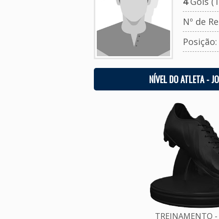
4
Gols (T
Nº de Re
Posição
NÍVEL DO ATLETA - J
TREINAMENTO - 