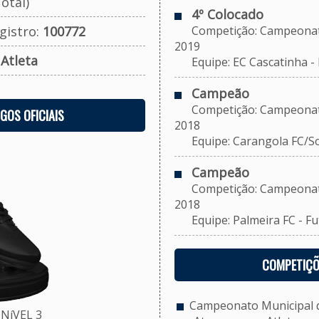
otal)
4º Colocado
gistro:
100772
Competição: Campeonato M
2019
:
Atleta
Equipe: EC Cascatinha - F
Campeão
Competição: Campeonato M
OGOS OFICIAIS
2018
Equipe: Carangola FC/Soci
Campeão
Competição: Campeonato M
2018
Equipe: Palmeira FC - Fut
COMPETIÇÕ
Campeonato Municipal de
NíVEL 3