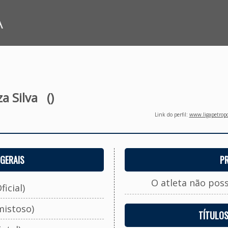
A
a Silva
()
Link do perfil:
www.ligapetropo
GERAIS
P
O atleta não pos
ficial)
mistoso)
TÍTULO