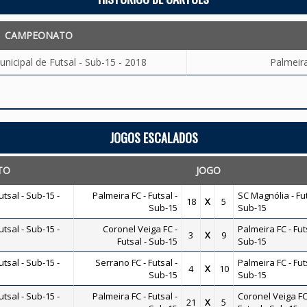
CAMPEONATO
icipal de Futsal - Sub-15 - 2018
Palmeira
JOGOS ESCALADOS
TO
JOGO
sal - Sub-15 -
Palmeira FC - Futsal -
SC Magnólia - Fut
18
X
5
Sub-15
Sub-15
sal - Sub-15 -
Coronel Veiga FC -
Palmeira FC - Futs
3
X
9
Futsal - Sub-15
Sub-15
sal - Sub-15 -
Serrano FC - Futsal -
Palmeira FC - Futs
4
X
10
Sub-15
Sub-15
sal - Sub-15 -
Palmeira FC - Futsal -
Coronel Veiga FC
21
X
5