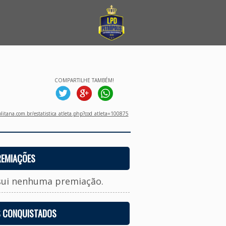
COMPARTILHE TAMBÉM!
litana.com.br/estatistica_atleta.php?cod_atleta=100875
REMIAÇÕES
sui nenhuma premiação.
S CONQUISTADOS