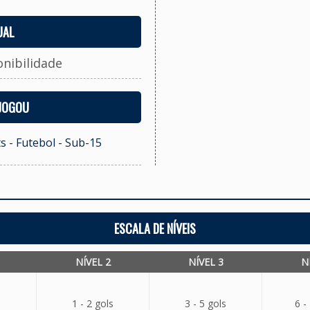
UAL
onibilidade
 JOGOU
s - Futebol - Sub-15
ESCALA DE NÍVEIS
NÍVEL 2
NÍVEL 3
N
1 - 2 gols
3 - 5 gols
6 -