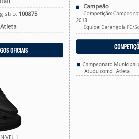
tal)
Campeão
gistro:
100875
Competição: Campeonato M
2018
:
Atleta
Equipe: Carangola FC/Soci
COMPETIÇÕ
OGOS OFICIAIS
Campeonato Municipal de
Atuou como: Atleta
NíVEL 1