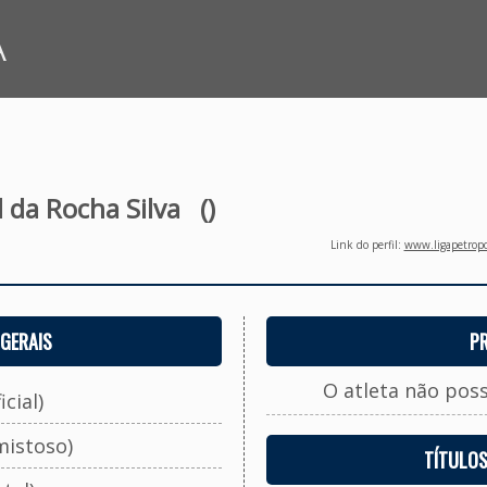
A
 da Rocha Silva
()
Link do perfil:
www.ligapetropo
GERAIS
P
O atleta não pos
cial)
mistoso)
TÍTULO