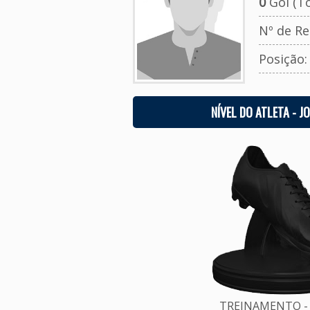
0
Gol (To
Nº de Re
Posição
NÍVEL DO ATLETA - J
TREINAMENTO - 