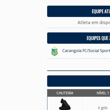
EQUIPE AT
Atleta em disp
EQUIPES QUE
Carangola FC/Social Sport
CHUTEIRA
NÍVEL 1
0 gols