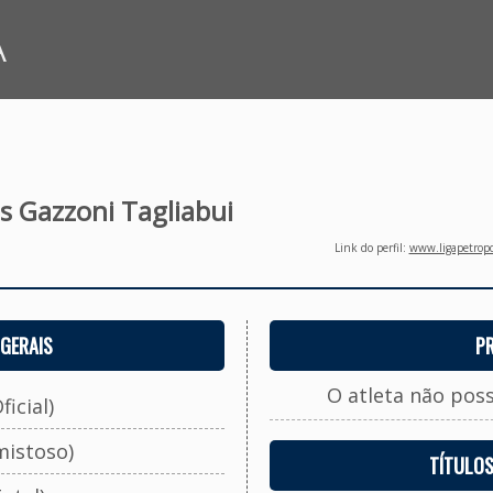
A
s Gazzoni Tagliabui
Link do perfil:
www.ligapetropo
GERAIS
P
O atleta não pos
ficial)
mistoso)
TÍTULO