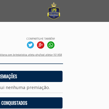
COMPARTILHE TAMBÉM!
litana.com.br/estatistica_atleta.php?cod_atleta=101458
REMIAÇÕES
sui nenhuma premiação.
S CONQUISTADOS