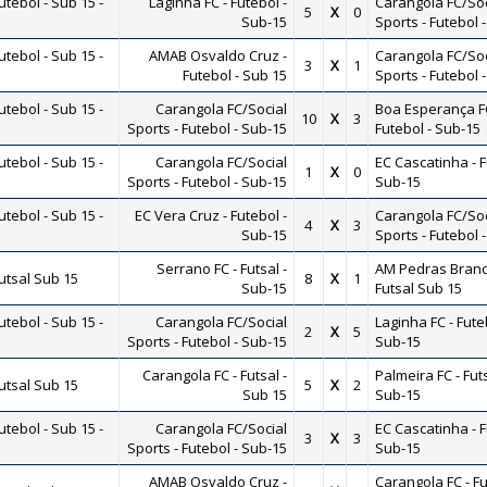
ebol - Sub 15 -
Laginha FC - Futebol -
Carangola FC/Soc
5
X
0
Sub-15
Sports - Futebol 
ebol - Sub 15 -
AMAB Osvaldo Cruz -
Carangola FC/Soc
3
X
1
Futebol - Sub 15
Sports - Futebol 
ebol - Sub 15 -
Carangola FC/Social
Boa Esperança FC
10
X
3
Sports - Futebol - Sub-15
Futebol - Sub-15
ebol - Sub 15 -
Carangola FC/Social
EC Cascatinha - F
1
X
0
Sports - Futebol - Sub-15
Sub-15
ebol - Sub 15 -
EC Vera Cruz - Futebol -
Carangola FC/Soc
4
X
3
Sub-15
Sports - Futebol 
Serrano FC - Futsal -
AM Pedras Branc
tsal Sub 15
8
X
1
Sub-15
Futsal Sub 15
ebol - Sub 15 -
Carangola FC/Social
Laginha FC - Fute
2
X
5
Sports - Futebol - Sub-15
Sub-15
Carangola FC - Futsal -
Palmeira FC - Futs
tsal Sub 15
5
X
2
Sub 15
Sub-15
ebol - Sub 15 -
Carangola FC/Social
EC Cascatinha - F
3
X
3
Sports - Futebol - Sub-15
Sub-15
AMAB Osvaldo Cruz -
Carangola FC - Fu