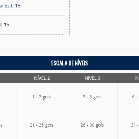
al Sub 15
b 15
ESCALA DE NÍVEIS
NÍVEL 2
NÍVEL 3
N
1 - 2 gols
3 - 5 gols
6 -
ls
21 - 25 gols
26 - 30 gols
31 -