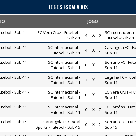
JOGOS ESCALADOS
TO
JOGO
tebol - Sub-11 -
EC Vera Cruz - Futebol -
SC Internacional 
4
X
0
Sub-11
Futebol - Sub-11
tebol - Sub-11 -
SC Internacional -
Carangola FC - Fu
4
X
3
Futebol - Sub-11
Sub-11
tebol - Sub-11 -
SC Internacional -
Serrano FC - Fute
0
X
5
Futebol - Sub-11
Sub-11
tebol - Sub-11 -
SC Internacional -
Laginha FC - Fute
3
X
3
Futebol - Sub-11
Sub-11
tebol - Sub-11 -
SC Internacional -
EC Vera Cruz - Fu
0
X
3
Futebol - Sub-11
Sub-11
tebol - Sub-11 -
SC Internacional -
EC Corrêas - Fute
0
X
7
Futebol - Sub-11
Sub-11
ebol - Sub 15 -
Carangola FC/Social
Serrano FC - Fute
0
X
2
Sports - Futebol - Sub-15
Sub 15