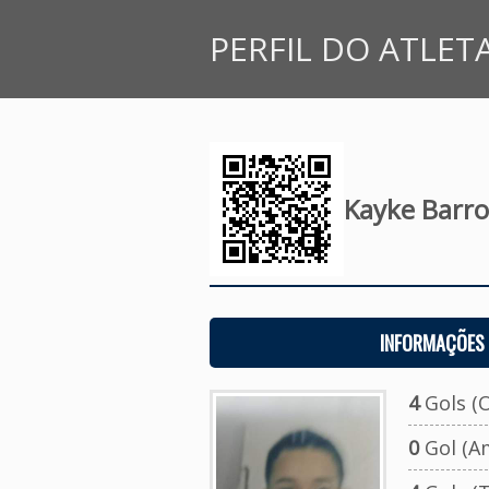
PERFIL DO ATLET
Kayke Barro
INFORMAÇÕES 
4
Gols (O
0
Gol (A