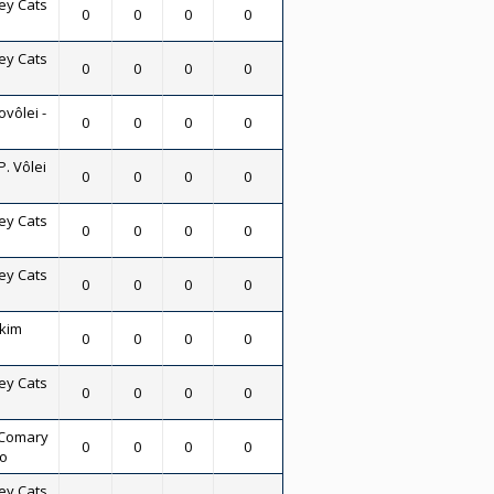
ey Cats
0
0
0
0
ey Cats
0
0
0
0
vôlei -
0
0
0
0
P. Vôlei
0
0
0
0
ey Cats
0
0
0
0
ey Cats
0
0
0
0
skim
0
0
0
0
ey Cats
0
0
0
0
 Comary
0
0
0
0
no
ey Cats