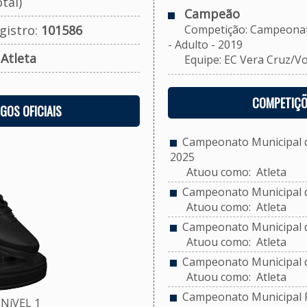
tal)
Campeão
gistro:
101586
Competição: Campeonato 
- Adulto - 2019
:
Atleta
Equipe: EC Vera Cruz/Voll
COMPETIÇÕ
OGOS OFICIAIS
Campeonato Municipal de
2025
Atuou como: Atleta
Campeonato Municipal d
Atuou como: Atleta
Campeonato Municipal de
Atuou como: Atleta
Campeonato Municipal d
Atuou como: Atleta
Campeonato Municipal F
NíVEL 1