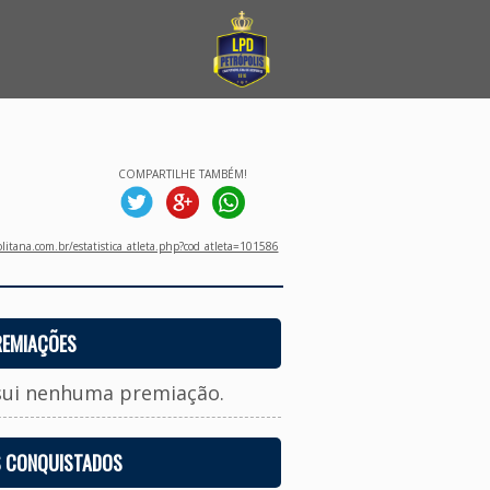
COMPARTILHE TAMBÉM!
litana.com.br/estatistica_atleta.php?cod_atleta=101586
REMIAÇÕES
sui nenhuma premiação.
S CONQUISTADOS