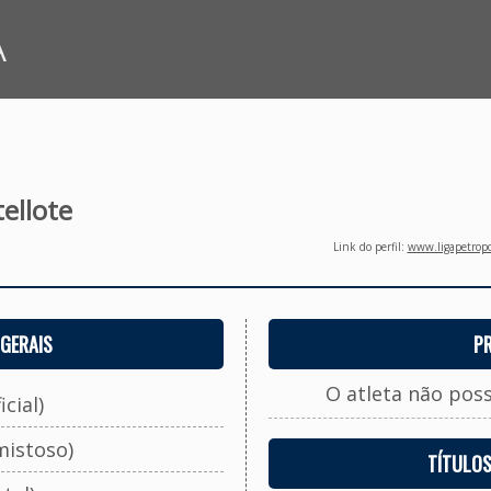
A
ellote
Link do perfil:
www.ligapetropo
GERAIS
P
O atleta não pos
cial)
mistoso)
TÍTULO