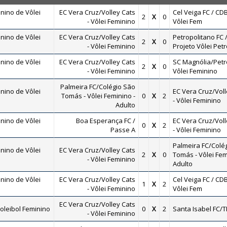
nino de Vôlei
EC Vera Cruz/Volley Cats
Cel Veiga FC / CDB
2
X
0
- Vôlei Feminino
Vôlei Fem
nino de Vôlei
EC Vera Cruz/Volley Cats
Petropolitano FC 
2
X
0
- Vôlei Feminino
Projeto Vôlei Petr
nino de Vôlei
EC Vera Cruz/Volley Cats
SC Magnólia/Petro
2
X
0
- Vôlei Feminino
Vôlei Feminino
Palmeira FC/Colégio São
nino de Vôlei
EC Vera Cruz/Voll
Tomás - Vôlei Feminino -
0
X
2
- Vôlei Feminino
Adulto
nino de Vôlei
Boa Esperança FC /
EC Vera Cruz/Voll
0
X
2
Passe A
- Vôlei Feminino
Palmeira FC/Colé
nino de Vôlei
EC Vera Cruz/Volley Cats
2
X
0
Tomás - Vôlei Fem
- Vôlei Feminino
Adulto
nino de Vôlei
EC Vera Cruz/Volley Cats
Cel Veiga FC / CDB
1
X
2
- Vôlei Feminino
Vôlei Fem
EC Vera Cruz/Volley Cats
oleibol Feminino
0
X
2
Santa Isabel FC/T
- Vôlei Feminino