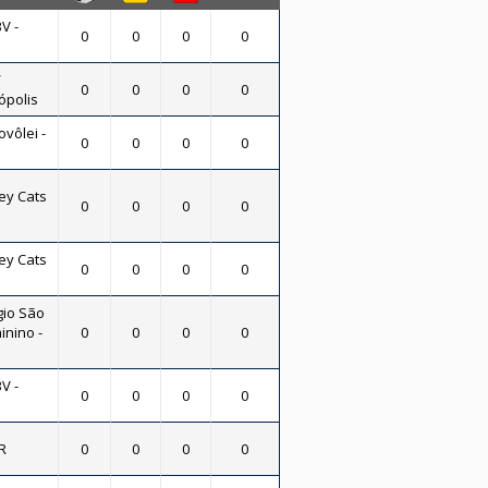
V -
0
0
0
0
/
0
0
0
0
ópolis
vôlei -
0
0
0
0
ey Cats
0
0
0
0
ey Cats
0
0
0
0
gio São
inino -
0
0
0
0
V -
0
0
0
0
R
0
0
0
0