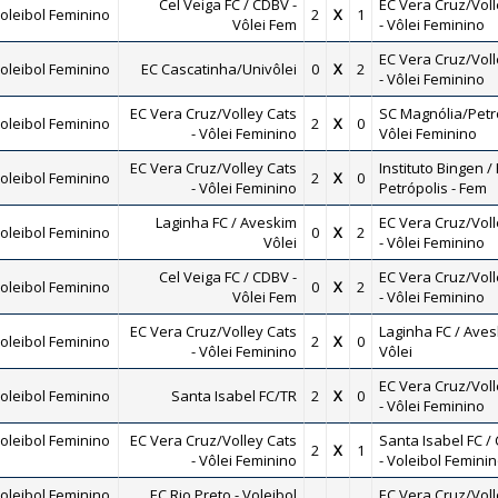
Cel Veiga FC / CDBV -
EC Vera Cruz/Voll
oleibol Feminino
2
X
1
Vôlei Fem
- Vôlei Feminino
EC Vera Cruz/Voll
oleibol Feminino
EC Cascatinha/Univôlei
0
X
2
- Vôlei Feminino
EC Vera Cruz/Volley Cats
SC Magnólia/Petro
oleibol Feminino
2
X
0
- Vôlei Feminino
Vôlei Feminino
EC Vera Cruz/Volley Cats
Instituto Bingen / 
oleibol Feminino
2
X
0
- Vôlei Feminino
Petrópolis - Fem
Laginha FC / Aveskim
EC Vera Cruz/Voll
oleibol Feminino
0
X
2
Vôlei
- Vôlei Feminino
Cel Veiga FC / CDBV -
EC Vera Cruz/Voll
oleibol Feminino
0
X
2
Vôlei Fem
- Vôlei Feminino
EC Vera Cruz/Volley Cats
Laginha FC / Ave
oleibol Feminino
2
X
0
- Vôlei Feminino
Vôlei
EC Vera Cruz/Voll
oleibol Feminino
Santa Isabel FC/TR
2
X
0
- Vôlei Feminino
oleibol Feminino
EC Vera Cruz/Volley Cats
Santa Isabel FC /
2
X
1
- Vôlei Feminino
- Voleibol Femini
oleibol Feminino
EC Rio Preto - Voleibol
EC Vera Cruz/Voll