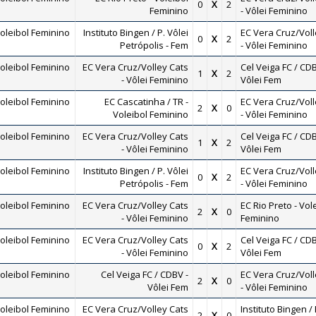
0
X
2
Feminino
- Vôlei Feminino
oleibol Feminino
Instituto Bingen / P. Vôlei
EC Vera Cruz/Voll
0
X
2
Petrópolis - Fem
- Vôlei Feminino
oleibol Feminino
EC Vera Cruz/Volley Cats
Cel Veiga FC / CDB
1
X
2
- Vôlei Feminino
Vôlei Fem
oleibol Feminino
EC Cascatinha / TR -
EC Vera Cruz/Voll
2
X
0
Voleibol Feminino
- Vôlei Feminino
oleibol Feminino
EC Vera Cruz/Volley Cats
Cel Veiga FC / CDB
1
X
2
- Vôlei Feminino
Vôlei Fem
oleibol Feminino
Instituto Bingen / P. Vôlei
EC Vera Cruz/Voll
0
X
2
Petrópolis - Fem
- Vôlei Feminino
oleibol Feminino
EC Vera Cruz/Volley Cats
EC Rio Preto - Vol
2
X
0
- Vôlei Feminino
Feminino
oleibol Feminino
EC Vera Cruz/Volley Cats
Cel Veiga FC / CDB
0
X
2
- Vôlei Feminino
Vôlei Fem
oleibol Feminino
Cel Veiga FC / CDBV -
EC Vera Cruz/Voll
2
X
0
Vôlei Fem
- Vôlei Feminino
oleibol Feminino
EC Vera Cruz/Volley Cats
Instituto Bingen / 
2
X
0