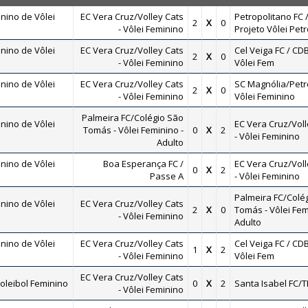
nino de Vôlei
EC Vera Cruz/Volley Cats
Petropolitano FC 
2
X
0
- Vôlei Feminino
Projeto Vôlei Petr
nino de Vôlei
EC Vera Cruz/Volley Cats
Cel Veiga FC / CDB
2
X
0
- Vôlei Feminino
Vôlei Fem
nino de Vôlei
EC Vera Cruz/Volley Cats
SC Magnólia/Petro
2
X
0
- Vôlei Feminino
Vôlei Feminino
Palmeira FC/Colégio São
nino de Vôlei
EC Vera Cruz/Voll
Tomás - Vôlei Feminino -
0
X
2
- Vôlei Feminino
Adulto
nino de Vôlei
Boa Esperança FC /
EC Vera Cruz/Voll
0
X
2
Passe A
- Vôlei Feminino
Palmeira FC/Colé
nino de Vôlei
EC Vera Cruz/Volley Cats
2
X
0
Tomás - Vôlei Fem
- Vôlei Feminino
Adulto
nino de Vôlei
EC Vera Cruz/Volley Cats
Cel Veiga FC / CDB
1
X
2
- Vôlei Feminino
Vôlei Fem
EC Vera Cruz/Volley Cats
oleibol Feminino
0
X
2
Santa Isabel FC/T
- Vôlei Feminino