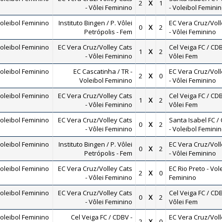
2
X
1
- Vôlei Feminino
- Voleibol Femini
oleibol Feminino
Instituto Bingen / P. Vôlei
EC Vera Cruz/Voll
0
X
2
Petrópolis - Fem
- Vôlei Feminino
oleibol Feminino
EC Vera Cruz/Volley Cats
Cel Veiga FC / CDB
1
X
2
- Vôlei Feminino
Vôlei Fem
oleibol Feminino
EC Cascatinha / TR -
EC Vera Cruz/Voll
2
X
0
Voleibol Feminino
- Vôlei Feminino
oleibol Feminino
EC Vera Cruz/Volley Cats
Cel Veiga FC / CDB
1
X
2
- Vôlei Feminino
Vôlei Fem
oleibol Feminino
EC Vera Cruz/Volley Cats
Santa Isabel FC /
0
X
2
- Vôlei Feminino
- Voleibol Femini
oleibol Feminino
Instituto Bingen / P. Vôlei
EC Vera Cruz/Voll
0
X
2
Petrópolis - Fem
- Vôlei Feminino
oleibol Feminino
EC Vera Cruz/Volley Cats
EC Rio Preto - Vol
2
X
0
- Vôlei Feminino
Feminino
oleibol Feminino
EC Vera Cruz/Volley Cats
Cel Veiga FC / CDB
0
X
2
- Vôlei Feminino
Vôlei Fem
oleibol Feminino
Cel Veiga FC / CDBV -
EC Vera Cruz/Voll
2
X
0