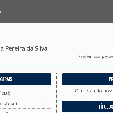
A
na Pereira da Silva
Link do perfil:
www.ligapetropo
GERAIS
P
O atleta não pos
cial)
mistoso)
TÍTULO