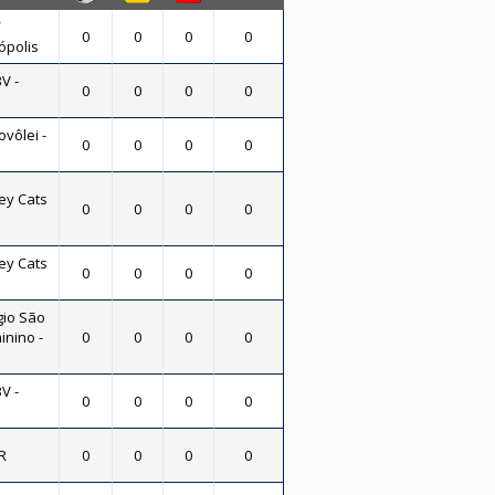
/
0
0
0
0
ópolis
V -
0
0
0
0
vôlei -
0
0
0
0
ey Cats
0
0
0
0
ey Cats
0
0
0
0
gio São
inino -
0
0
0
0
V -
0
0
0
0
R
0
0
0
0