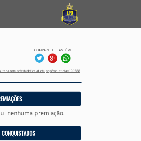
COMPARTILHE TAMBÉM!
litana.com.br/estatistica_atleta.php?cod_atleta=101588
REMIAÇÕES
sui nenhuma premiação.
S CONQUISTADOS