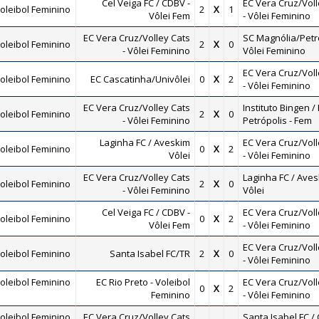
Cel Veiga FC / CDBV -
EC Vera Cruz/Voll
oleibol Feminino
2
X
1
Vôlei Fem
- Vôlei Feminino
EC Vera Cruz/Volley Cats
SC Magnólia/Petro
oleibol Feminino
2
X
0
- Vôlei Feminino
Vôlei Feminino
EC Vera Cruz/Voll
oleibol Feminino
EC Cascatinha/Univôlei
0
X
2
- Vôlei Feminino
EC Vera Cruz/Volley Cats
Instituto Bingen / 
oleibol Feminino
2
X
0
- Vôlei Feminino
Petrópolis - Fem
Laginha FC / Aveskim
EC Vera Cruz/Voll
oleibol Feminino
0
X
2
Vôlei
- Vôlei Feminino
EC Vera Cruz/Volley Cats
Laginha FC / Ave
oleibol Feminino
2
X
0
- Vôlei Feminino
Vôlei
Cel Veiga FC / CDBV -
EC Vera Cruz/Voll
oleibol Feminino
0
X
2
Vôlei Fem
- Vôlei Feminino
EC Vera Cruz/Voll
oleibol Feminino
Santa Isabel FC/TR
2
X
0
- Vôlei Feminino
oleibol Feminino
EC Rio Preto - Voleibol
EC Vera Cruz/Voll
0
X
2
Feminino
- Vôlei Feminino
oleibol Feminino
EC Vera Cruz/Volley Cats
Santa Isabel FC /