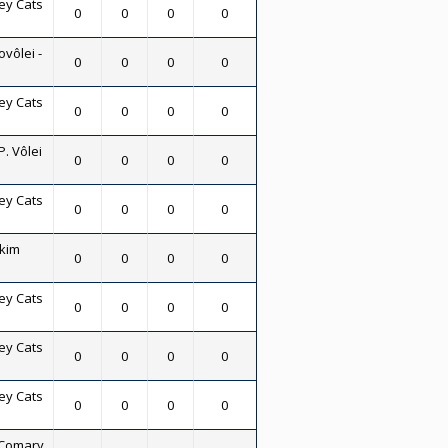
ey Cats
0
0
0
0
vôlei -
0
0
0
0
ey Cats
0
0
0
0
P. Vôlei
0
0
0
0
ey Cats
0
0
0
0
skim
0
0
0
0
ey Cats
0
0
0
0
ey Cats
0
0
0
0
ey Cats
0
0
0
0
 Comary