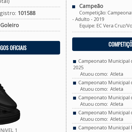
tal)
Campeão
gistro:
101588
Competição: Campeonato 
- Adulto - 2019
:
Goleiro
Equipe: EC Vera Cruz/Voll
COMPETIÇÕ
OGOS OFICIAIS
Campeonato Municipal de
2025
Atuou como: Atleta
Campeonato Municipal d
Atuou como: Atleta
Campeonato Municipal de
Atuou como: Atleta
Campeonato Municipal d
Atuou como: Atleta
Campeonato Municipal F
NíVEL 1