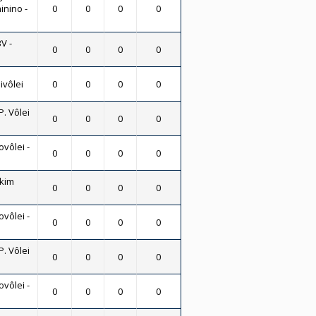
inino -
0
0
0
0
V -
0
0
0
0
ivôlei
0
0
0
0
P. Vôlei
0
0
0
0
vôlei -
0
0
0
0
skim
0
0
0
0
vôlei -
0
0
0
0
P. Vôlei
0
0
0
0
vôlei -
0
0
0
0