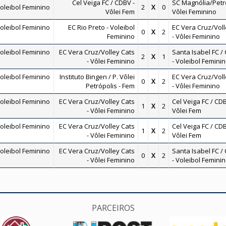
Cel Veiga FC / CDBV -
SC Magnólia/Petro
oleibol Feminino
2
X
0
Vôlei Fem
Vôlei Feminino
oleibol Feminino
EC Rio Preto - Voleibol
EC Vera Cruz/Voll
0
X
2
Feminino
- Vôlei Feminino
oleibol Feminino
EC Vera Cruz/Volley Cats
Santa Isabel FC /
2
X
1
- Vôlei Feminino
- Voleibol Femini
oleibol Feminino
Instituto Bingen / P. Vôlei
EC Vera Cruz/Voll
0
X
2
Petrópolis - Fem
- Vôlei Feminino
oleibol Feminino
EC Vera Cruz/Volley Cats
Cel Veiga FC / CDB
1
X
2
- Vôlei Feminino
Vôlei Fem
oleibol Feminino
EC Vera Cruz/Volley Cats
Cel Veiga FC / CDB
1
X
2
- Vôlei Feminino
Vôlei Fem
oleibol Feminino
EC Vera Cruz/Volley Cats
Santa Isabel FC /
0
X
2
- Vôlei Feminino
- Voleibol Femini
PARCEIROS