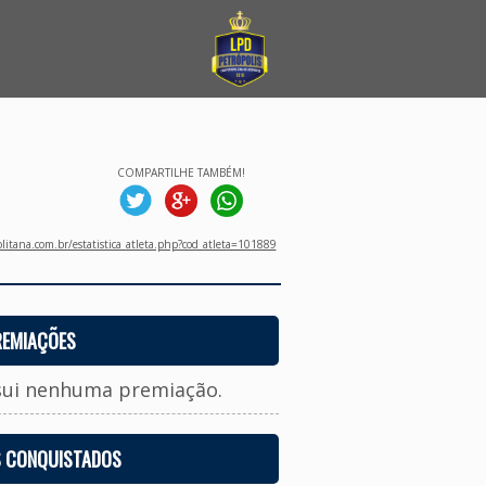
COMPARTILHE TAMBÉM!
litana.com.br/estatistica_atleta.php?cod_atleta=101889
REMIAÇÕES
sui nenhuma premiação.
S CONQUISTADOS