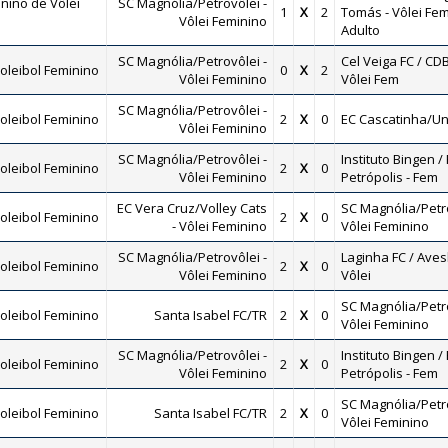
nino de Vôlei
SC Magnólia/Petrovôlei -
1
X
2
Tomás - Vôlei Fem
Vôlei Feminino
Adulto
SC Magnólia/Petrovôlei -
Cel Veiga FC / CDB
oleibol Feminino
0
X
2
Vôlei Feminino
Vôlei Fem
SC Magnólia/Petrovôlei -
oleibol Feminino
2
X
0
EC Cascatinha/Un
Vôlei Feminino
SC Magnólia/Petrovôlei -
Instituto Bingen / 
oleibol Feminino
2
X
0
Vôlei Feminino
Petrópolis - Fem
EC Vera Cruz/Volley Cats
SC Magnólia/Petro
oleibol Feminino
2
X
0
- Vôlei Feminino
Vôlei Feminino
SC Magnólia/Petrovôlei -
Laginha FC / Ave
oleibol Feminino
2
X
0
Vôlei Feminino
Vôlei
SC Magnólia/Petro
oleibol Feminino
Santa Isabel FC/TR
2
X
0
Vôlei Feminino
SC Magnólia/Petrovôlei -
Instituto Bingen / 
oleibol Feminino
2
X
0
Vôlei Feminino
Petrópolis - Fem
SC Magnólia/Petro
oleibol Feminino
Santa Isabel FC/TR
2
X
0
Vôlei Feminino