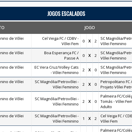
JOGOS ESCALADOS
TO
JOGO
nino de Vôlei
Cel Veiga FC / CDBV -
SC Magnólia/Petro
0
X
2
Vôlei Fem
Vôlei Feminino
nino de Vôlei
Boa Esperança FC /
SC Magnólia/Petro
0
X
2
Passe A
Vôlei Feminino
nino de Vôlei
EC Vera Cruz/Volley Cats
SC Magnólia/Petro
2
X
0
- Vôlei Feminino
Vôlei Feminino
nino de Vôlei
SC Magnólia/Petrovôlei -
Petropolitano FC 
2
X
0
Vôlei Feminino
Projeto Vôlei Petr
Palmeira FC/Colé
nino de Vôlei
SC Magnólia/Petrovôlei -
2
X
0
Tomás - Vôlei Fem
Vôlei Feminino
Adulto
nino de Vôlei
SC Magnólia/Petrovôlei -
Cel Veiga FC / CDB
1
X
2
Vôlei Feminino
Vôlei Fem
Palmeira FC/Colé