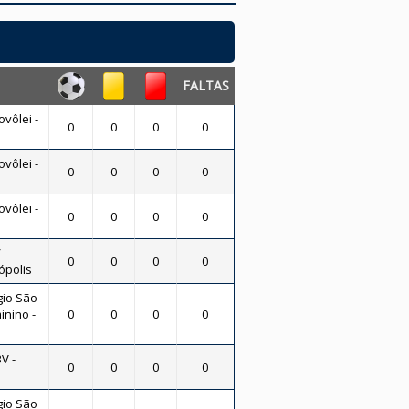
FALTAS
vôlei -
0
0
0
0
vôlei -
0
0
0
0
vôlei -
0
0
0
0
/
0
0
0
0
ópolis
gio São
inino -
0
0
0
0
V -
0
0
0
0
gio São