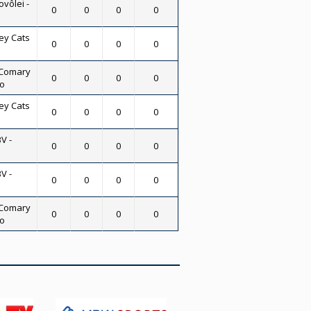
vôlei -
0
0
0
0
ey Cats
0
0
0
0
 Comary
0
0
0
0
no
ey Cats
0
0
0
0
V -
0
0
0
0
V -
0
0
0
0
 Comary
0
0
0
0
no