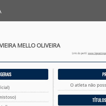
A
VIEIRA MELLO OLIVEIRA
Link do perfil:
www.ligapetropo
GERAIS
P
O atleta não pos
cial)
mistoso)
TÍTULO