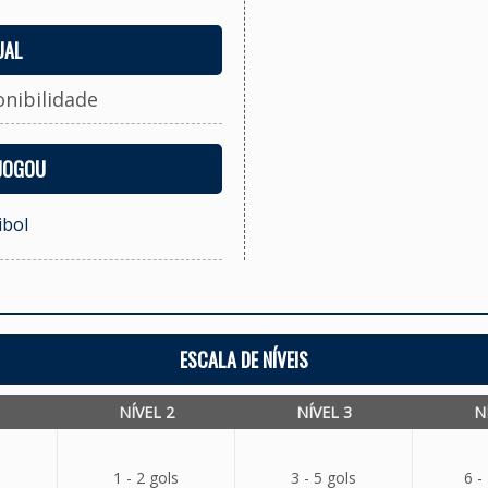
UAL
onibilidade
 JOGOU
ibol
ESCALA DE NÍVEIS
NÍVEL 2
NÍVEL 3
N
1 - 2 gols
3 - 5 gols
6 -