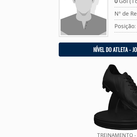
0
Gol (To
Nº de Re
Posição
NÍVEL DO ATLETA - J
TREINAMENTO - 