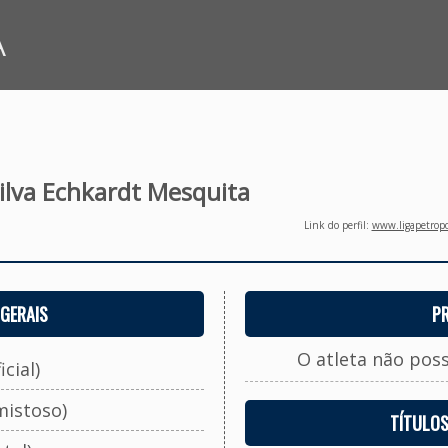
A
ilva Echkardt Mesquita
Link do perfil:
www.ligapetropo
GERAIS
P
O atleta não pos
cial)
mistoso)
TÍTULO