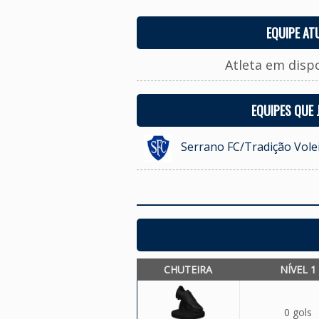
EQUIPE AT
Atleta em disp
EQUIPES QUE
Serrano FC/Tradição Vole
CHUTEIRA
NÍVEL 1
0 gols