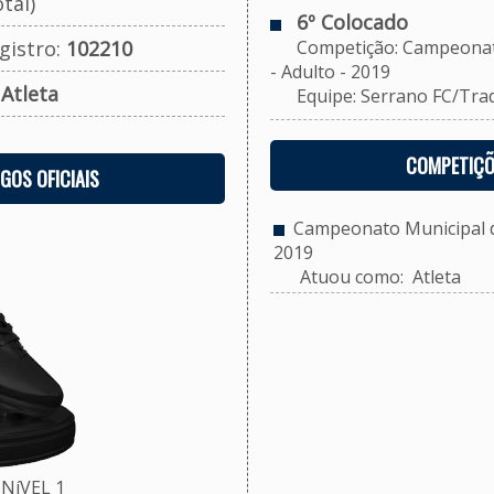
tal)
6º Colocado
gistro:
102210
Competição: Campeonato 
- Adulto - 2019
:
Atleta
Equipe: Serrano FC/Tradi
COMPETIÇÕ
OGOS OFICIAIS
Campeonato Municipal de
2019
Atuou como: Atleta
NíVEL 1