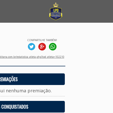
COMPARTILHE TAMBÉM!
litana.com.br/estatistica_atleta.php?cod_atleta=102210
REMIAÇÕES
sui nenhuma premiação.
S CONQUISTADOS