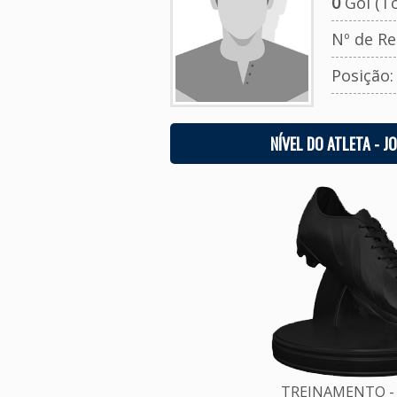
0
Gol (To
Nº de Re
Posição
NÍVEL DO ATLETA - J
TREINAMENTO - 