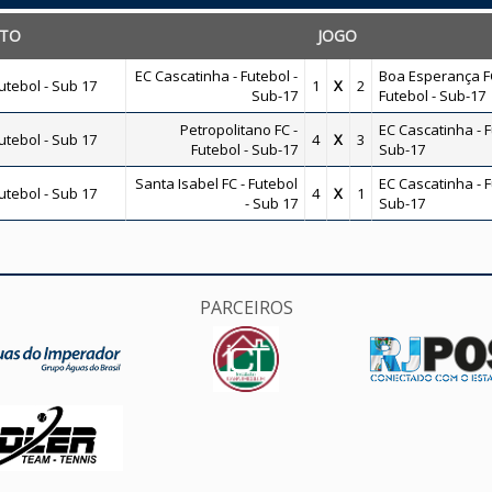
TO
JOGO
EC Cascatinha - Futebol -
Boa Esperança FC
tebol - Sub 17
1
X
2
Sub-17
Futebol - Sub-17
Petropolitano FC -
EC Cascatinha - F
tebol - Sub 17
4
X
3
Futebol - Sub-17
Sub-17
Santa Isabel FC - Futebol
EC Cascatinha - F
tebol - Sub 17
4
X
1
- Sub 17
Sub-17
PARCEIROS