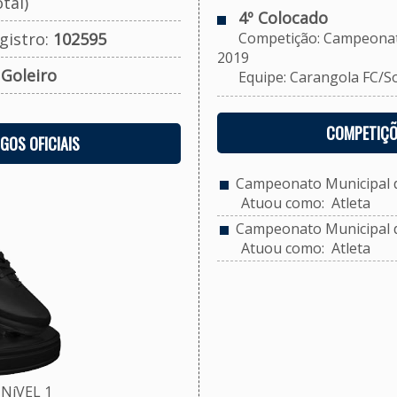
tal)
4º Colocado
gistro:
102595
Competição: Campeonato M
2019
:
Goleiro
Equipe: Carangola FC/Soci
COMPETIÇÕ
OGOS OFICIAIS
Campeonato Municipal de
Atuou como: Atleta
Campeonato Municipal de
Atuou como: Atleta
NíVEL 1