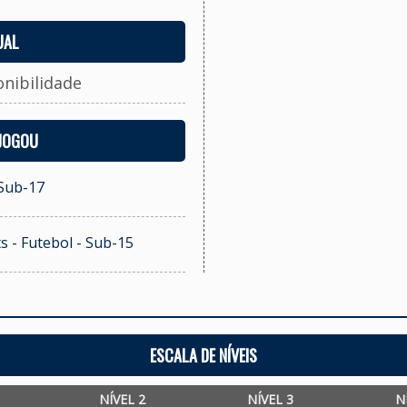
UAL
onibilidade
 JOGOU
 Sub-17
s - Futebol - Sub-15
ESCALA DE NÍVEIS
NÍVEL 2
NÍVEL 3
N