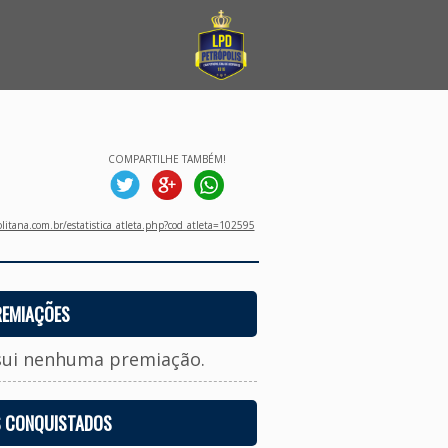
COMPARTILHE TAMBÉM!
litana.com.br/estatistica_atleta.php?cod_atleta=102595
REMIAÇÕES
sui nenhuma premiação.
S CONQUISTADOS