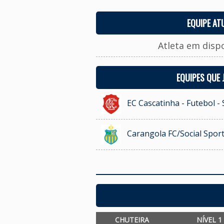
EQUIPE AT
Atleta em disp
EQUIPES QUE
EC Cascatinha - Futebol -
Carangola FC/Social Sport
CHUTEIRA
NÍVEL 1