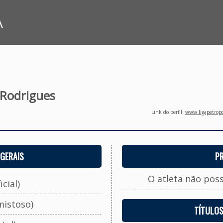
A
 Rodrigues
Link do perfil:
www.ligapetropo
GERAIS
P
O atleta não pos
cial)
mistoso)
TÍTULO