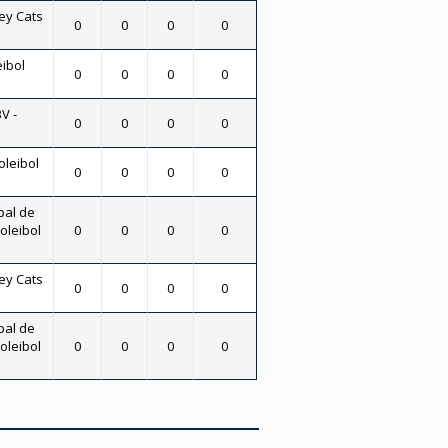
ey Cats
0
0
0
0
eibol
0
0
0
0
V -
0
0
0
0
oleibol
0
0
0
0
pal de
oleibol
0
0
0
0
ey Cats
0
0
0
0
pal de
oleibol
0
0
0
0