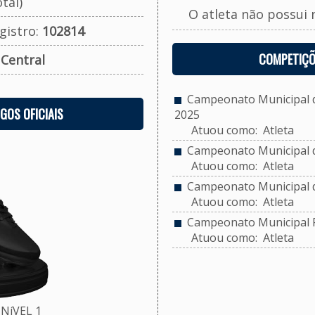
tal)
O atleta não possui 
gistro:
102814
COMPETIÇÕ
:
Central
Campeonato Municipal de
OGOS OFICIAIS
2025
Atuou como: Atleta
Campeonato Municipal d
Atuou como: Atleta
Campeonato Municipal d
Atuou como: Atleta
Campeonato Municipal F
Atuou como: Atleta
NíVEL 1