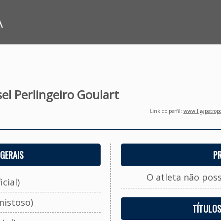
A
el Perlingeiro Goulart
Link do perfil:
www.ligapetropo
GERAIS
P
O atleta não pos
cial)
mistoso)
TÍTULO