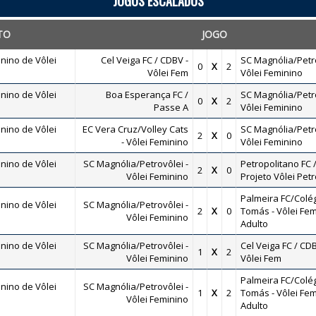
JOGOS ESCALADOS
TO
JOGO
nino de Vôlei
Cel Veiga FC / CDBV -
SC Magnólia/Petro
0
X
2
Vôlei Fem
Vôlei Feminino
nino de Vôlei
Boa Esperança FC /
SC Magnólia/Petro
0
X
2
Passe A
Vôlei Feminino
nino de Vôlei
EC Vera Cruz/Volley Cats
SC Magnólia/Petro
2
X
0
- Vôlei Feminino
Vôlei Feminino
nino de Vôlei
SC Magnólia/Petrovôlei -
Petropolitano FC 
2
X
0
Vôlei Feminino
Projeto Vôlei Petr
Palmeira FC/Colé
nino de Vôlei
SC Magnólia/Petrovôlei -
2
X
0
Tomás - Vôlei Fem
Vôlei Feminino
Adulto
nino de Vôlei
SC Magnólia/Petrovôlei -
Cel Veiga FC / CDB
1
X
2
Vôlei Feminino
Vôlei Fem
Palmeira FC/Colé
nino de Vôlei
SC Magnólia/Petrovôlei -
1
X
2
Tomás - Vôlei Fem
Vôlei Feminino
Adulto