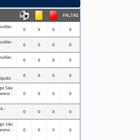
FALTAS
vôlei -
0
0
0
0
vôlei -
0
0
0
0
vôlei -
0
0
0
0
/
0
0
0
0
ópolis
gio São
inino -
0
0
0
0
V -
0
0
0
0
gio São
inino -
0
0
0
0