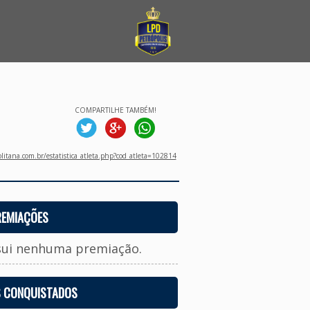
COMPARTILHE TAMBÉM!
litana.com.br/estatistica_atleta.php?cod_atleta=102814
REMIAÇÕES
sui nenhuma premiação.
S CONQUISTADOS