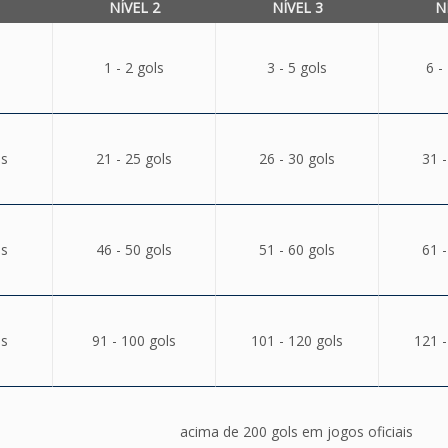
NÍVEL 2
NÍVEL 3
N
1 - 2 gols
3 - 5 gols
6 -
ls
21 - 25 gols
26 - 30 gols
31 -
ls
46 - 50 gols
51 - 60 gols
61 -
ls
91 - 100 gols
101 - 120 gols
121 -
acima de 200 gols em jogos oficiais