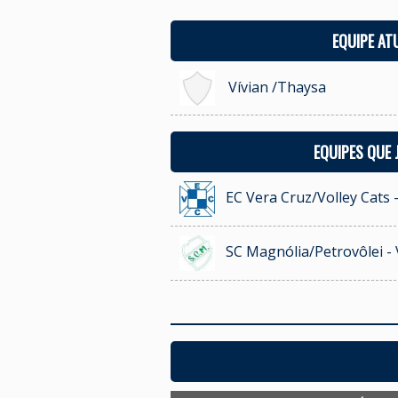
EQUIPE AT
Vívian /Thaysa
EQUIPES QUE
EC Vera Cruz/Volley Cats 
SC Magnólia/Petrovôlei - 