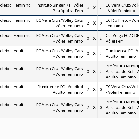
oleibol Feminino
Instituto Bingen / P. Vôlei
EC Vera Cruz/Voll
0
X
2
Petrópolis - Fem
- Vôlei Feminino
oleibol Feminino
EC Vera Cruz/Volley Cats
EC Rio Preto - Vol
2
X
0
- Vôlei Feminino
Feminino
oleibol Feminino
EC Vera Cruz/Volley Cats
Cel Veiga FC / CDB
0
X
2
- Vôlei Feminino
Vôlei Fem
leibol Adulto
EC Vera Cruz/Volley Cats
Fluminense FC - V
0
X
2
- Vôlei Feminino
Adulto Feminino
Prefeitura Munici
leibol Adulto
EC Vera Cruz/Volley Cats
0
X
2
Paraíba do Sul - V
- Vôlei Feminino
Adulto Feminino
leibol Adulto
Fluminense FC - Voleibol
EC Vera Cruz/Voll
2
X
0
Adulto Feminino
- Vôlei Feminino
Prefeitura Munici
leibol Adulto
EC Vera Cruz/Volley Cats
2
X
0
Paraíba do Sul - V
- Vôlei Feminino
Adulto Feminino