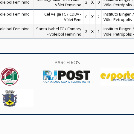
oleibol Feminino
2
X
0
Vôlei Feminino
Vôlei Petrópolis 
oleibol Feminino
Cel Veiga FC / CDBV -
Instituto Bingen /
0
X
2
Vôlei Fem
Vôlei Petrópolis 
oleibol Feminino
Santa Isabel FC / Comary
Instituto Bingen /
2
X
1
- Voleibol Feminino
Vôlei Petrópolis 
PARCEIROS