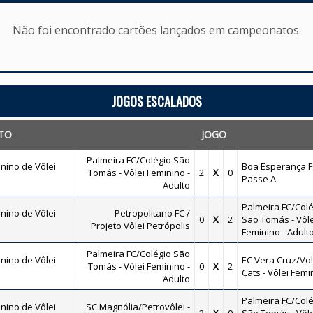
Não foi encontrado cartões lançados em campeonatos.
JOGOS ESCALADOS
TO
JOGO
Palmeira FC/Colégio São
nino de Vôlei
Boa Esperança F
Tomás - Vôlei Feminino -
2
X
0
Passe A
Adulto
Palmeira FC/Colé
nino de Vôlei
Petropolitano FC /
0
X
2
São Tomás - Vôle
Projeto Vôlei Petrópolis
Feminino - Adult
Palmeira FC/Colégio São
nino de Vôlei
EC Vera Cruz/Vol
Tomás - Vôlei Feminino -
0
X
2
Cats - Vôlei Femi
Adulto
Palmeira FC/Colé
nino de Vôlei
SC Magnólia/Petrovôlei -