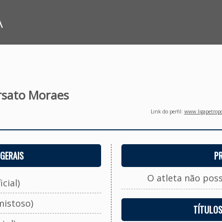
A
rsato Moraes
Link do perfil:
www.ligapetropo
GERAIS
P
O atleta não pos
cial)
mistoso)
TÍTULO