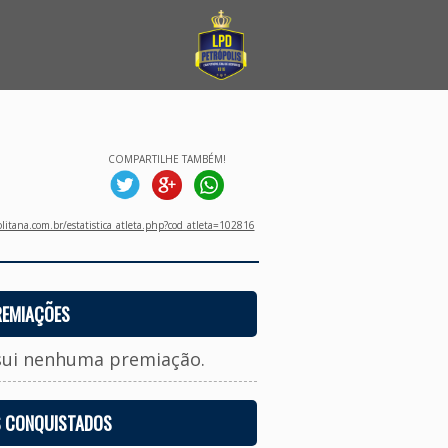
COMPARTILHE TAMBÉM!
litana.com.br/estatistica_atleta.php?cod_atleta=102816
REMIAÇÕES
sui nenhuma premiação.
S CONQUISTADOS