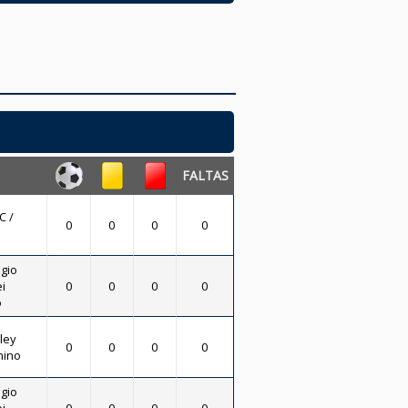
FALTAS
C /
0
0
0
0
gio
i
0
0
0
0
o
ley
0
0
0
0
nino
gio