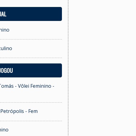
UAL
nino
ulino
 JOGOU
omás - Vôlei Feminino -
i Petrópolis - Fem
nino