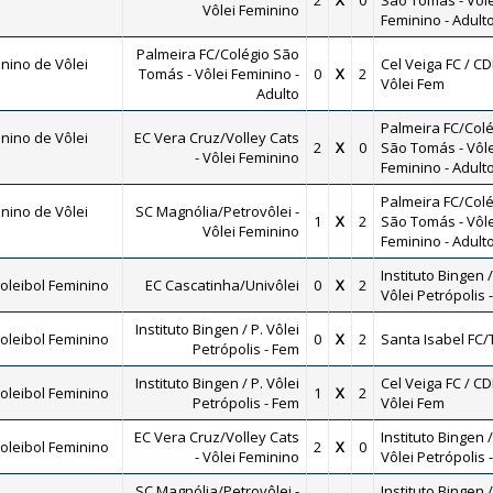
2
X
0
São Tomás - Vôle
Vôlei Feminino
Feminino - Adult
Palmeira FC/Colégio São
nino de Vôlei
Cel Veiga FC / CD
Tomás - Vôlei Feminino -
0
X
2
Vôlei Fem
Adulto
Palmeira FC/Colé
nino de Vôlei
EC Vera Cruz/Volley Cats
2
X
0
São Tomás - Vôle
- Vôlei Feminino
Feminino - Adult
Palmeira FC/Colé
nino de Vôlei
SC Magnólia/Petrovôlei -
1
X
2
São Tomás - Vôle
Vôlei Feminino
Feminino - Adult
Instituto Bingen /
oleibol Feminino
EC Cascatinha/Univôlei
0
X
2
Vôlei Petrópolis 
Instituto Bingen / P. Vôlei
oleibol Feminino
0
X
2
Santa Isabel FC/
Petrópolis - Fem
Instituto Bingen / P. Vôlei
Cel Veiga FC / CD
oleibol Feminino
1
X
2
Petrópolis - Fem
Vôlei Fem
EC Vera Cruz/Volley Cats
Instituto Bingen /
oleibol Feminino
2
X
0
- Vôlei Feminino
Vôlei Petrópolis 
SC Magnólia/Petrovôlei -
Instituto Bingen /