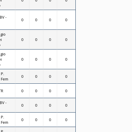
i
0
0
0
0
o
BV -
0
0
0
0
gio
i
0
0
0
0
o
gio
i
0
0
0
0
o
 P.
0
0
0
0
- Fem
TR
0
0
0
0
BV -
0
0
0
0
 P.
0
0
0
0
- Fem
 P.