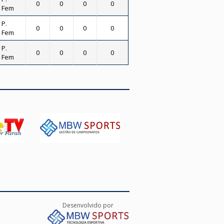
0
0
0
0
- Fem
 P.
0
0
0
0
- Fem
 P.
0
0
0
0
- Fem
Desenvolvido por