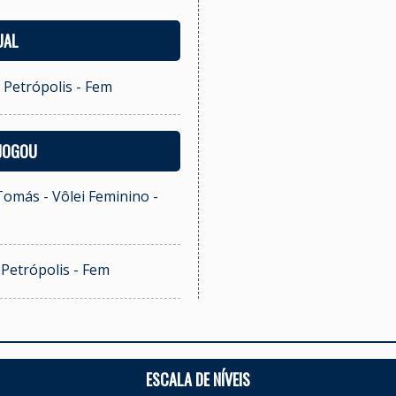
UAL
i Petrópolis - Fem
 JOGOU
omás - Vôlei Feminino -
i Petrópolis - Fem
ESCALA DE NÍVEIS