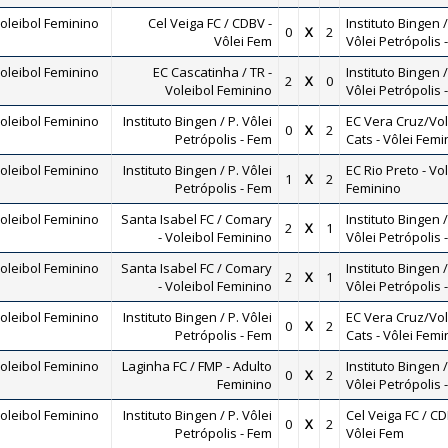
oleibol Feminino
Cel Veiga FC / CDBV -
Instituto Bingen /
0
X
2
Vôlei Fem
Vôlei Petrópolis 
oleibol Feminino
EC Cascatinha / TR -
Instituto Bingen /
2
X
0
Voleibol Feminino
Vôlei Petrópolis 
oleibol Feminino
Instituto Bingen / P. Vôlei
EC Vera Cruz/Vol
0
X
2
Petrópolis - Fem
Cats - Vôlei Femi
oleibol Feminino
Instituto Bingen / P. Vôlei
EC Rio Preto - Vo
1
X
2
Petrópolis - Fem
Feminino
oleibol Feminino
Santa Isabel FC / Comary
Instituto Bingen /
2
X
1
- Voleibol Feminino
Vôlei Petrópolis 
oleibol Feminino
Santa Isabel FC / Comary
Instituto Bingen /
2
X
1
- Voleibol Feminino
Vôlei Petrópolis 
oleibol Feminino
Instituto Bingen / P. Vôlei
EC Vera Cruz/Vol
0
X
2
Petrópolis - Fem
Cats - Vôlei Femi
oleibol Feminino
Laginha FC / FMP - Adulto
Instituto Bingen /
0
X
2
Feminino
Vôlei Petrópolis 
oleibol Feminino
Instituto Bingen / P. Vôlei
Cel Veiga FC / CD
0
X
2
Petrópolis - Fem
Vôlei Fem