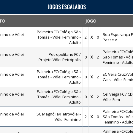
JOGOS ESCALADOS
TO
JOGO
Palmeira FC/Colégio São
nino de Vôlei
Boa Esperança F
Tomás - Vôlei Feminino -
2
X
0
Passe A
Adulto
Palmeira FC/Colé
nino de Vôlei
Petropolitano FC /
0
X
2
São Tomás - Vôle
Projeto Vôlei Petrópolis
Feminino - Adult
Palmeira FC/Colégio São
nino de Vôlei
EC Vera Cruz/Vol
Tomás - Vôlei Feminino -
0
X
2
Cats - Vôlei Femi
Adulto
Palmeira FC/Colégio São
nino de Vôlei
Cel Veiga FC / CD
Tomás - Vôlei Feminino -
0
X
2
Vôlei Fem
Adulto
Palmeira FC/Colé
nino de Vôlei
SC Magnólia/Petrovôlei -
2
X
0
São Tomás - Vôle
Vôlei Feminino
Feminino - Adult
Palmeira FC/Colé