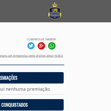
COMPARTILHE TAMBÉM!
litana.com.br/estatistica_atleta.php?cod_atleta=102822
REMIAÇÕES
sui nenhuma premiação.
S CONQUISTADOS