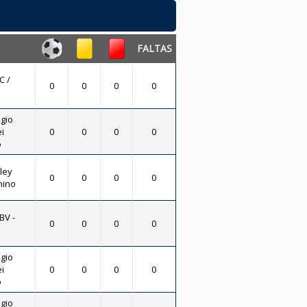
FALTAS
C /
0
0
0
0
gio
i
0
0
0
0
o
ley
0
0
0
0
nino
BV -
0
0
0
0
gio
i
0
0
0
0
o
gio