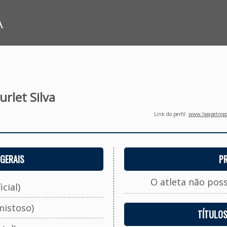
A
urlet Silva
Link do perfil:
www.ligapetropo
GERAIS
P
O atleta não pos
cial)
mistoso)
TÍTULO