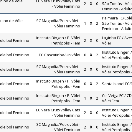
nino de Vôlei
EC Vera Cruz/Volley Cats
2
X
0
São Tomás - Vôle
- Vôlei Feminino
Feminino - Adult
Palmeira FC/Colé
nino de Vôlei
SC Magnólia/Petrovôlei -
1
X
2
São Tomás - Vôle
Vôlei Feminino
Feminino - Adult
Instituto Bingen / P. Vôlei
Laginha FC / Ave
oleibol Feminino
2
X
0
Petrópolis - Fem
Vôlei
Instituto Bingen /
oleibol Feminino
EC Cascatinha/Univôlei
0
X
2
Vôlei Petrópolis 
SC Magnólia/Petrovôlei -
Instituto Bingen /
oleibol Feminino
2
X
0
Vôlei Feminino
Vôlei Petrópolis 
Instituto Bingen / P. Vôlei
oleibol Feminino
0
X
2
Santa Isabel FC/
Petrópolis - Fem
Instituto Bingen / P. Vôlei
Cel Veiga FC / CD
oleibol Feminino
1
X
2
Petrópolis - Fem
Vôlei Fem
EC Vera Cruz/Volley Cats
Instituto Bingen /
oleibol Feminino
2
X
0
- Vôlei Feminino
Vôlei Petrópolis 
SC Magnólia/Petrovôlei -
Instituto Bingen /
oleibol Feminino
2
X
0
Vôlei Feminino
Vôlei Petrópolis 