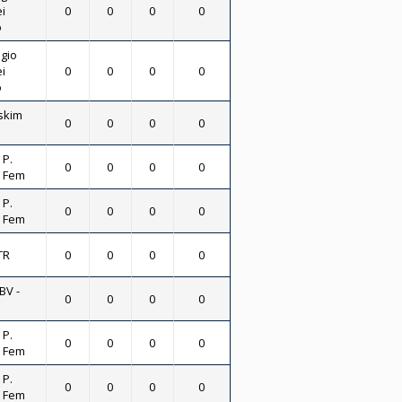
i
0
0
0
0
o
gio
i
0
0
0
0
o
skim
0
0
0
0
 P.
0
0
0
0
- Fem
 P.
0
0
0
0
- Fem
TR
0
0
0
0
BV -
0
0
0
0
 P.
0
0
0
0
- Fem
 P.
0
0
0
0
- Fem