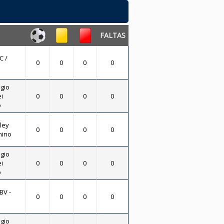
FALTAS
C /
0
0
0
0
gio
i
0
0
0
0
o
ley
0
0
0
0
nino
gio
i
0
0
0
0
o
BV -
0
0
0
0
gio