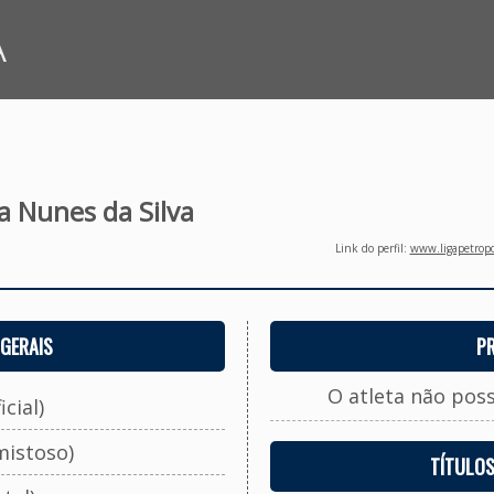
A
a Nunes da Silva
Link do perfil:
www.ligapetropo
GERAIS
P
O atleta não pos
cial)
mistoso)
TÍTULO