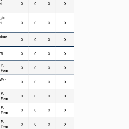
i
0
0
0
0
o
gio
i
0
0
0
0
o
skim
0
0
0
0
TR
0
0
0
0
 P.
0
0
0
0
- Fem
BV -
0
0
0
0
 P.
0
0
0
0
- Fem
 P.
0
0
0
0
- Fem
 P.
0
0
0
0
- Fem