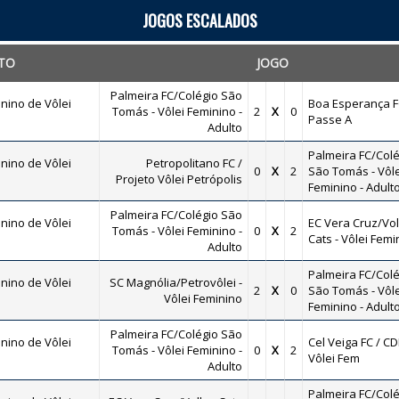
JOGOS ESCALADOS
TO
JOGO
Palmeira FC/Colégio São
nino de Vôlei
Boa Esperança F
Tomás - Vôlei Feminino -
2
X
0
Passe A
Adulto
Palmeira FC/Colé
nino de Vôlei
Petropolitano FC /
0
X
2
São Tomás - Vôle
Projeto Vôlei Petrópolis
Feminino - Adult
Palmeira FC/Colégio São
nino de Vôlei
EC Vera Cruz/Vol
Tomás - Vôlei Feminino -
0
X
2
Cats - Vôlei Femi
Adulto
Palmeira FC/Colé
nino de Vôlei
SC Magnólia/Petrovôlei -
2
X
0
São Tomás - Vôle
Vôlei Feminino
Feminino - Adult
Palmeira FC/Colégio São
nino de Vôlei
Cel Veiga FC / CD
Tomás - Vôlei Feminino -
0
X
2
Vôlei Fem
Adulto
Palmeira FC/Colé