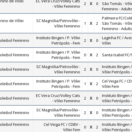
nino de Vôlei
EC Vera Cruz/Volley Cats
2
X
0
São Tomás - Vôle
- Vôlei Feminino
Feminino - Adult
Palmeira FC/Colé
nino de Vôlei
SC Magnólia/Petrovôlei -
1
X
2
São Tomás - Vôle
Vôlei Feminino
Feminino - Adult
Instituto Bingen / P. Vôlei
Laginha FC / Ave
oleibol Feminino
2
X
0
Petrópolis - Fem
Vôlei
Instituto Bingen / P. Vôlei
oleibol Feminino
0
X
2
Santa Isabel FC/
Petrópolis - Fem
SC Magnólia/Petrovôlei -
Instituto Bingen /
oleibol Feminino
2
X
0
Vôlei Feminino
Vôlei Petrópolis 
Instituto Bingen / P. Vôlei
Cel Veiga FC / CD
oleibol Feminino
1
X
2
Petrópolis - Fem
Vôlei Fem
EC Vera Cruz/Volley Cats
Instituto Bingen /
oleibol Feminino
2
X
0
- Vôlei Feminino
Vôlei Petrópolis 
SC Magnólia/Petrovôlei -
Instituto Bingen /
oleibol Feminino
2
X
0
Vôlei Feminino
Vôlei Petrópolis 
oleibol Feminino
Cel Veiga FC / CDBV -
Instituto Bingen /
0
X
2
Vôlei Fem
Vôlei Petrópolis 