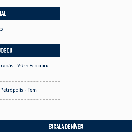
UAL
ts
 JOGOU
omás - Vôlei Feminino -
i Petrópolis - Fem
ESCALA DE NÍVEIS