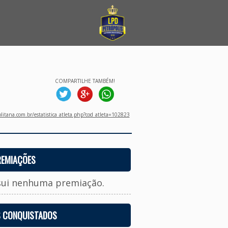
COMPARTILHE TAMBÉM!
litana.com.br/estatistica_atleta.php?cod_atleta=102823
REMIAÇÕES
sui nenhuma premiação.
S CONQUISTADOS