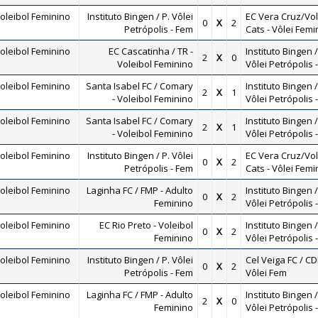
oleibol Feminino
Instituto Bingen / P. Vôlei
EC Vera Cruz/Vol
0
X
2
Petrópolis - Fem
Cats - Vôlei Femi
oleibol Feminino
EC Cascatinha / TR -
Instituto Bingen /
2
X
0
Voleibol Feminino
Vôlei Petrópolis 
oleibol Feminino
Santa Isabel FC / Comary
Instituto Bingen /
2
X
1
- Voleibol Feminino
Vôlei Petrópolis 
oleibol Feminino
Santa Isabel FC / Comary
Instituto Bingen /
2
X
1
- Voleibol Feminino
Vôlei Petrópolis 
oleibol Feminino
Instituto Bingen / P. Vôlei
EC Vera Cruz/Vol
0
X
2
Petrópolis - Fem
Cats - Vôlei Femi
oleibol Feminino
Laginha FC / FMP - Adulto
Instituto Bingen /
0
X
2
Feminino
Vôlei Petrópolis 
oleibol Feminino
EC Rio Preto - Voleibol
Instituto Bingen /
0
X
2
Feminino
Vôlei Petrópolis 
oleibol Feminino
Instituto Bingen / P. Vôlei
Cel Veiga FC / CD
0
X
2
Petrópolis - Fem
Vôlei Fem
oleibol Feminino
Laginha FC / FMP - Adulto
Instituto Bingen /
2
X
0
Feminino
Vôlei Petrópolis 