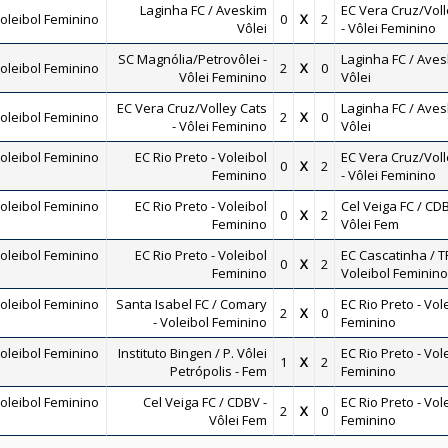
Laginha FC / Aveskim
EC Vera Cruz/Voll
oleibol Feminino
0
X
2
Vôlei
- Vôlei Feminino
SC Magnólia/Petrovôlei -
Laginha FC / Ave
oleibol Feminino
2
X
0
Vôlei Feminino
Vôlei
EC Vera Cruz/Volley Cats
Laginha FC / Ave
oleibol Feminino
2
X
0
- Vôlei Feminino
Vôlei
oleibol Feminino
EC Rio Preto - Voleibol
EC Vera Cruz/Voll
0
X
2
Feminino
- Vôlei Feminino
oleibol Feminino
EC Rio Preto - Voleibol
Cel Veiga FC / CDB
0
X
2
Feminino
Vôlei Fem
oleibol Feminino
EC Rio Preto - Voleibol
EC Cascatinha / TR
0
X
2
Feminino
Voleibol Feminino
oleibol Feminino
Santa Isabel FC / Comary
EC Rio Preto - Vol
2
X
0
- Voleibol Feminino
Feminino
oleibol Feminino
Instituto Bingen / P. Vôlei
EC Rio Preto - Vol
1
X
2
Petrópolis - Fem
Feminino
oleibol Feminino
Cel Veiga FC / CDBV -
EC Rio Preto - Vol
2
X
0
Vôlei Fem
Feminino