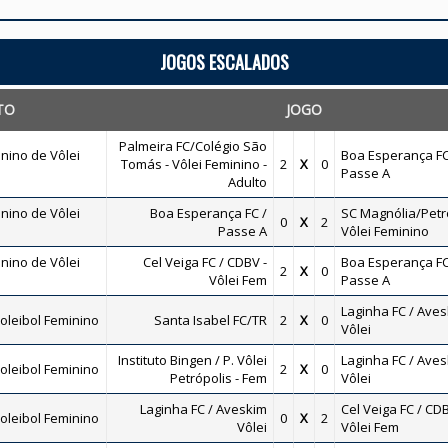
JOGOS ESCALADOS
TO
JOGO
Palmeira FC/Colégio São
nino de Vôlei
Boa Esperança FC
Tomás - Vôlei Feminino -
2
X
0
Passe A
Adulto
nino de Vôlei
Boa Esperança FC /
SC Magnólia/Petro
0
X
2
Passe A
Vôlei Feminino
nino de Vôlei
Cel Veiga FC / CDBV -
Boa Esperança FC
2
X
0
Vôlei Fem
Passe A
Laginha FC / Ave
oleibol Feminino
Santa Isabel FC/TR
2
X
0
Vôlei
Instituto Bingen / P. Vôlei
Laginha FC / Ave
oleibol Feminino
2
X
0
Petrópolis - Fem
Vôlei
Laginha FC / Aveskim
Cel Veiga FC / CDB
oleibol Feminino
0
X
2
Vôlei
Vôlei Fem