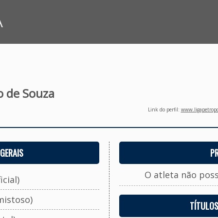
A
o de Souza
Link do perfil:
www.ligapetropo
GERAIS
P
O atleta não pos
cial)
mistoso)
TÍTULO