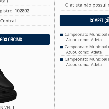
tal)
O atleta não possui 
gistro:
102892
COMPETIÇÕ
:
Central
Campeonato Municipal de
OGOS OFICIAIS
Atuou como: Atleta
Campeonato Municipal d
Atuou como: Atleta
Campeonato Municipal F
Atuou como: Atleta
NíVEL 1