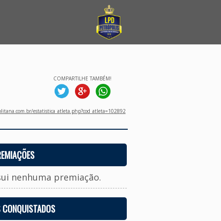
COMPARTILHE TAMBÉM!
litana.com.br/estatistica_atleta.php?cod_atleta=102892
REMIAÇÕES
sui nenhuma premiação.
S CONQUISTADOS