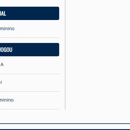
UAL
eminino
 JOGOU
 A
i
eminino