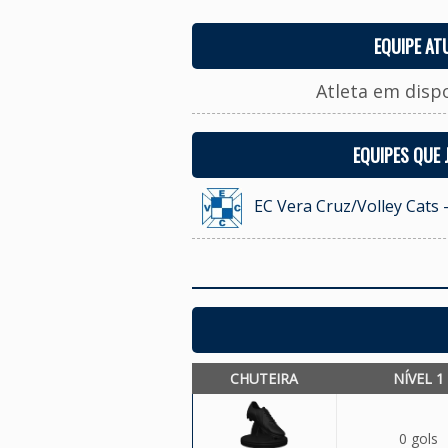
EQUIPE AT
Atleta em disp
EQUIPES QUE
EC Vera Cruz/Volley Cats 
CHUTEIRA
NÍVEL 1
0 gols