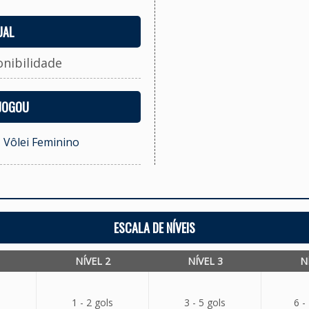
UAL
onibilidade
 JOGOU
- Vôlei Feminino
ESCALA DE NÍVEIS
NÍVEL 2
NÍVEL 3
N
1 - 2 gols
3 - 5 gols
6 -