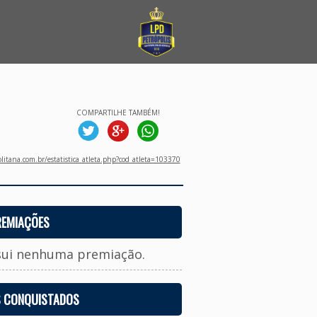
COMPARTILHE TAMBÉM!
litana.com.br/estatistica_atleta.php?cod_atleta=103370
REMIAÇÕES
sui nenhuma premiação.
S CONQUISTADOS