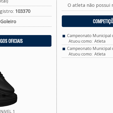
tal)
O atleta não possui 
gistro:
103370
COMPETIÇÕ
:
Goleiro
Campeonato Municipal de
OGOS OFICIAIS
Atuou como: Atleta
Campeonato Municipal d
Atuou como: Atleta
NíVEL 1