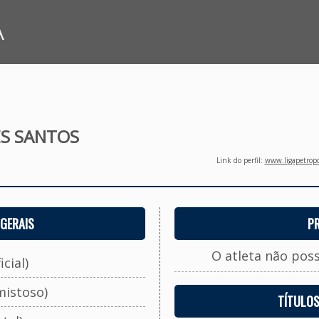
A
ES SANTOS
Link do perfil:
www.ligapetropo
GERAIS
P
O atleta não pos
cial)
mistoso)
TÍTULO