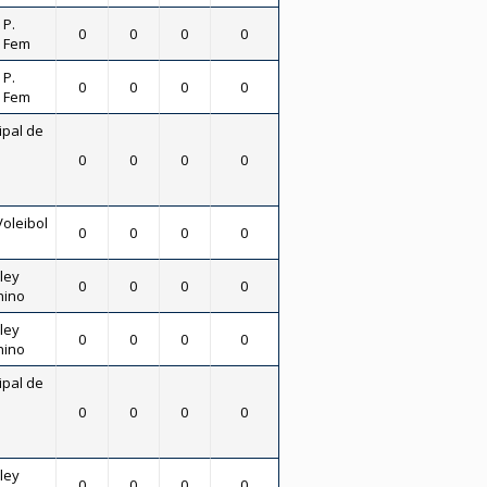
 P.
0
0
0
0
- Fem
 P.
0
0
0
0
- Fem
ipal de
0
0
0
0
Voleibol
0
0
0
0
ley
0
0
0
0
nino
ley
0
0
0
0
nino
ipal de
0
0
0
0
ley
0
0
0
0