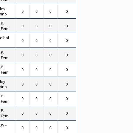
ley
0
0
0
0
nino
 P.
0
0
0
0
- Fem
leibol
0
0
0
0
 P.
0
0
0
0
- Fem
 P.
0
0
0
0
- Fem
ley
0
0
0
0
nino
 P.
0
0
0
0
- Fem
 P.
0
0
0
0
- Fem
BV -
0
0
0
0