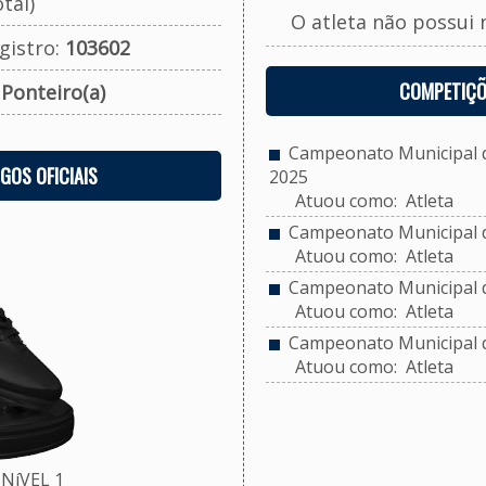
tal)
O atleta não possui 
gistro:
103602
COMPETIÇÕ
:
Ponteiro(a)
Campeonato Municipal de
OGOS OFICIAIS
2025
Atuou como: Atleta
Campeonato Municipal d
Atuou como: Atleta
Campeonato Municipal de
Atuou como: Atleta
Campeonato Municipal d
Atuou como: Atleta
NíVEL 1