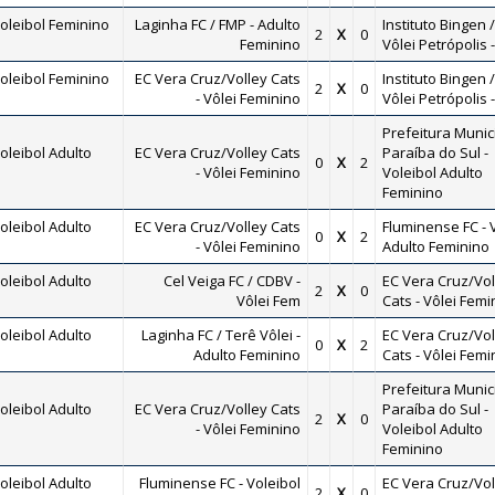
oleibol Feminino
Laginha FC / FMP - Adulto
Instituto Bingen /
2
X
0
Feminino
Vôlei Petrópolis 
oleibol Feminino
EC Vera Cruz/Volley Cats
Instituto Bingen /
2
X
0
- Vôlei Feminino
Vôlei Petrópolis 
Prefeitura Munic
leibol Adulto
EC Vera Cruz/Volley Cats
Paraíba do Sul -
0
X
2
- Vôlei Feminino
Voleibol Adulto
Feminino
leibol Adulto
EC Vera Cruz/Volley Cats
Fluminense FC - 
0
X
2
- Vôlei Feminino
Adulto Feminino
leibol Adulto
Cel Veiga FC / CDBV -
EC Vera Cruz/Vol
2
X
0
Vôlei Fem
Cats - Vôlei Femi
leibol Adulto
Laginha FC / Terê Vôlei -
EC Vera Cruz/Vol
0
X
2
Adulto Feminino
Cats - Vôlei Femi
Prefeitura Munic
leibol Adulto
EC Vera Cruz/Volley Cats
Paraíba do Sul -
2
X
0
- Vôlei Feminino
Voleibol Adulto
Feminino
leibol Adulto
Fluminense FC - Voleibol
EC Vera Cruz/Vol
2
X
0