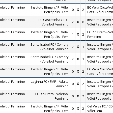
oleibol Feminino
Instituto Bingen / P. Vôlei
EC Vera Cruz/Vol
0
X
2
Petrópolis - Fem
Cats - Vôlei Femi
oleibol Feminino
EC Cascatinha / TR -
Instituto Bingen /
2
X
0
Voleibol Feminino
Vôlei Petrópolis 
oleibol Feminino
Instituto Bingen / P. Vôlei
EC Rio Preto - Vo
1
X
2
Petrópolis - Fem
Feminino
oleibol Feminino
Santa Isabel FC / Comary
Instituto Bingen /
2
X
1
- Voleibol Feminino
Vôlei Petrópolis 
oleibol Feminino
Santa Isabel FC / Comary
Instituto Bingen /
2
X
1
- Voleibol Feminino
Vôlei Petrópolis 
oleibol Feminino
Instituto Bingen / P. Vôlei
EC Vera Cruz/Vol
0
X
2
Petrópolis - Fem
Cats - Vôlei Femi
oleibol Feminino
Laginha FC / FMP - Adulto
Instituto Bingen /
0
X
2
Feminino
Vôlei Petrópolis 
oleibol Feminino
EC Rio Preto - Voleibol
Instituto Bingen /
0
X
2
Feminino
Vôlei Petrópolis 
oleibol Feminino
Instituto Bingen / P. Vôlei
Cel Veiga FC / CD
0
X
2
Petrópolis - Fem
Vôlei Fem