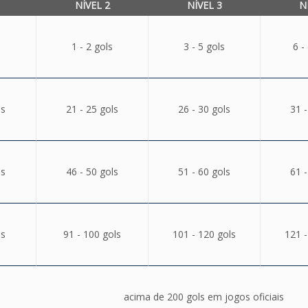
NÍVEL 2
NÍVEL 3
N
1 - 2 gols
3 - 5 gols
6 -
ls
21 - 25 gols
26 - 30 gols
31 -
ls
46 - 50 gols
51 - 60 gols
61 -
ls
91 - 100 gols
101 - 120 gols
121 -
acima de 200 gols em jogos oficiais