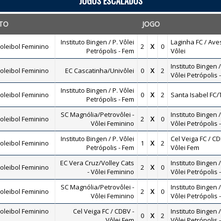
JOGOS ESCALADOS
TO
JOGO
Instituto Bingen / P. Vôlei
Laginha FC / Ave
oleibol Feminino
2
X
0
Petrópolis - Fem
Vôlei
Instituto Bingen /
oleibol Feminino
EC Cascatinha/Univôlei
0
X
2
Vôlei Petrópolis 
Instituto Bingen / P. Vôlei
oleibol Feminino
0
X
2
Santa Isabel FC/
Petrópolis - Fem
SC Magnólia/Petrovôlei -
Instituto Bingen /
oleibol Feminino
2
X
0
Vôlei Feminino
Vôlei Petrópolis 
Instituto Bingen / P. Vôlei
Cel Veiga FC / CD
oleibol Feminino
1
X
2
Petrópolis - Fem
Vôlei Fem
EC Vera Cruz/Volley Cats
Instituto Bingen /
oleibol Feminino
2
X
0
- Vôlei Feminino
Vôlei Petrópolis 
SC Magnólia/Petrovôlei -
Instituto Bingen /
oleibol Feminino
2
X
0
Vôlei Feminino
Vôlei Petrópolis 
oleibol Feminino
Cel Veiga FC / CDBV -
Instituto Bingen /
0
X
2
Vôlei Fem
Vôlei Petrópolis 