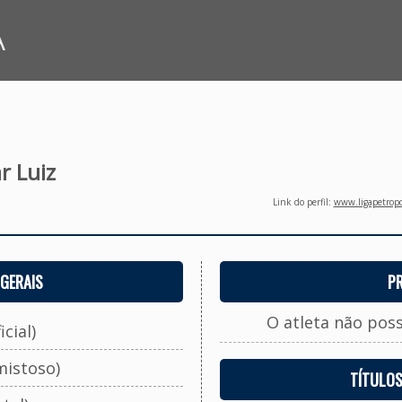
A
r Luiz
Link do perfil:
www.ligapetropo
GERAIS
P
O atleta não pos
cial)
mistoso)
TÍTULO