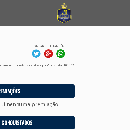
COMPARTILHE TAMBÉM!
litana.com.br/estatistica_atleta.php?cod_atleta=103602
REMIAÇÕES
sui nenhuma premiação.
S CONQUISTADOS