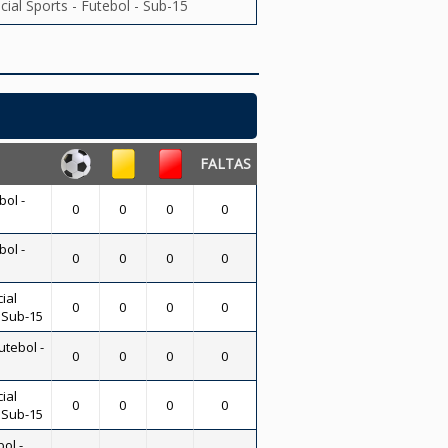
ial Sports - Futebol - Sub-15
FALTAS
bol -
0
0
0
0
bol -
0
0
0
0
ial
0
0
0
0
- Sub-15
utebol -
0
0
0
0
ial
0
0
0
0
- Sub-15
ol -