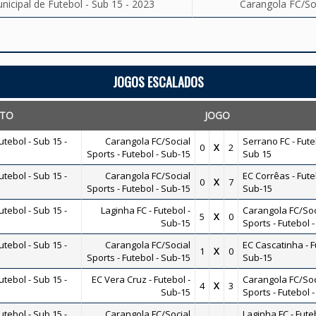
cipal de Futebol - Sub 15 - 2023
Carangola FC/Soc
JOGOS ESCALADOS
TO
JOGO
ebol - Sub 15 -
Carangola FC/Social
Serrano FC - Fute
0
X
2
Sports - Futebol - Sub-15
Sub 15
ebol - Sub 15 -
Carangola FC/Social
EC Corrêas - Fute
0
X
7
Sports - Futebol - Sub-15
Sub-15
ebol - Sub 15 -
Laginha FC - Futebol -
Carangola FC/Soc
5
X
0
Sub-15
Sports - Futebol 
ebol - Sub 15 -
Carangola FC/Social
EC Cascatinha - F
1
X
0
Sports - Futebol - Sub-15
Sub-15
ebol - Sub 15 -
EC Vera Cruz - Futebol -
Carangola FC/Soc
4
X
3
Sub-15
Sports - Futebol 
ebol - Sub 15 -
Carangola FC/Social
Laginha FC - Futeb