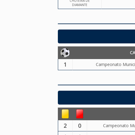
CHUTEIRA DE
DIAMANTE
C
1
Campeonato Municip
2
0
Campeonato Muni