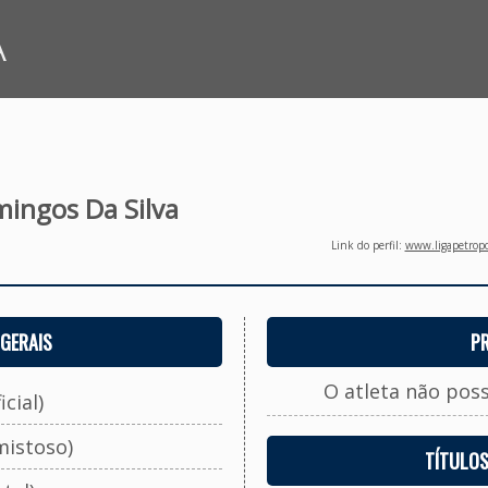
A
ingos Da Silva
Link do perfil:
www.ligapetropo
GERAIS
P
O atleta não pos
cial)
mistoso)
TÍTULO