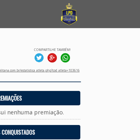
COMPARTILHE TAMBÉM!
litana.com.br/estatistica_atleta.php?cod_atleta=103616
REMIAÇÕES
sui nenhuma premiação.
S CONQUISTADOS