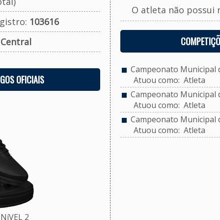
tal)
O atleta não possui 
gistro:
103616
COMPETIÇÕ
:
Central
Campeonato Municipal de
OGOS OFICIAIS
Atuou como: Atleta
Campeonato Municipal de
Atuou como: Atleta
Campeonato Municipal de
Atuou como: Atleta
NíVEL 2