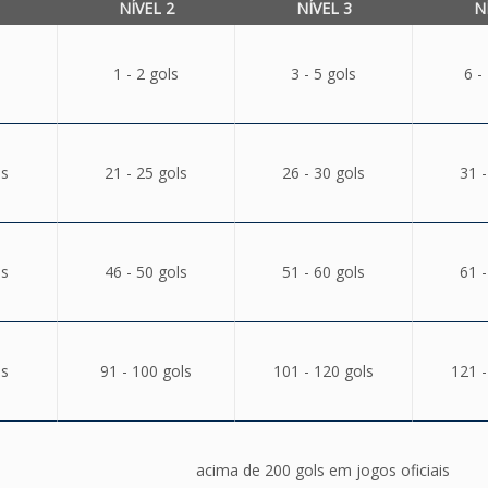
NÍVEL 2
NÍVEL 3
N
1 - 2 gols
3 - 5 gols
6 -
ls
21 - 25 gols
26 - 30 gols
31 -
ls
46 - 50 gols
51 - 60 gols
61 -
ls
91 - 100 gols
101 - 120 gols
121 -
acima de 200 gols em jogos oficiais