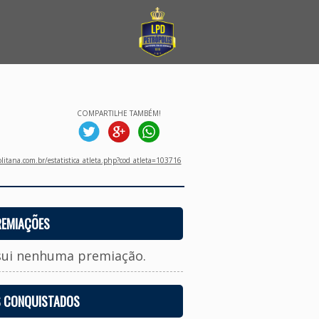
COMPARTILHE TAMBÉM!
litana.com.br/estatistica_atleta.php?cod_atleta=103716
REMIAÇÕES
sui nenhuma premiação.
S CONQUISTADOS