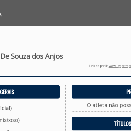
A
 De Souza dos Anjos
Link do perfil:
www.ligapetropo
GERAIS
P
O atleta não pos
cial)
mistoso)
TÍTULO