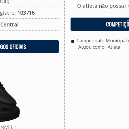
tal)
O atleta não possui 
gistro:
103716
COMPETIÇÕ
:
Central
Campeonato Municipal de
OGOS OFICIAIS
Atuou como: Atleta
NíVEL 1