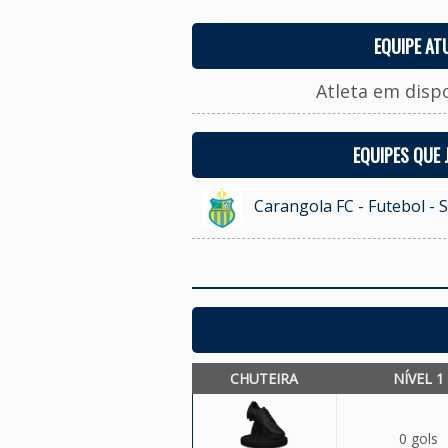
EQUIPE AT
Atleta em disp
EQUIPES QUE
Carangola FC - Futebol - 
CHUTEIRA
NÍVEL 1
0 gols