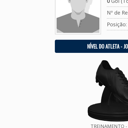
0
Gol (To
Nº de Re
Posição
NÍVEL DO ATLETA - J
TREINAMENTO - 