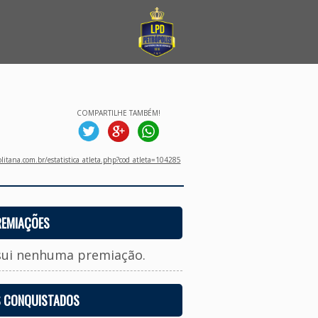
COMPARTILHE TAMBÉM!
litana.com.br/estatistica_atleta.php?cod_atleta=104285
REMIAÇÕES
sui nenhuma premiação.
S CONQUISTADOS