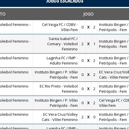
JOGOS ESCALADOS
TO
JOGO
leibol Feminino -
Cel Veiga FC / CDBV -
Instituto Bingen /
0
X
2
Vôlei Fem
Petrópolis - Fem
Santa Isabel FC /
leibol Feminino -
Instituto Bingen /
Comary - Voleibol
2
X
1
Petrópolis - Fem
Feminino
oleibol Feminino
Laginha FC / FMP -
Instituto Bingen /
0
X
2
Adulto Feminino
Petrópolis - Fem
oleibol Feminino
Instituto Bingen / P. Vôlei
EC Vera Cruz/Vol
0
X
2
Petrópolis - Fem
Cats - Vôlei Femi
oleibol Feminino
EC Rio Preto - Voleibol
Instituto Bingen /
0
X
2
Feminino
Petrópolis - Fem
oleibol Feminino
Instituto Bingen / P. Vôlei
Cel Veiga FC / CD
0
X
2
Petrópolis - Fem
Vôlei Fem
oleibol Feminino
EC Vera Cruz/Volley
Instituto Bingen /
2
X
0
Cats - Vôlei Feminino
Petrópolis - Fem
oleibol Feminino
Laginha FC / FMP -
Instituto Bingen /