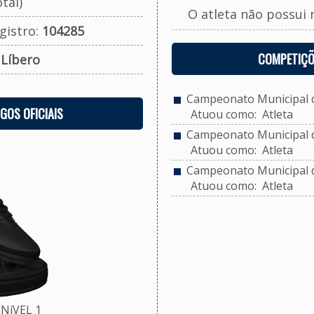
tal)
O atleta não possui 
gistro:
104285
COMPETIÇÕ
:
Líbero
Campeonato Municipal d
OGOS OFICIAIS
Atuou como: Atleta
Campeonato Municipal de
Atuou como: Atleta
Campeonato Municipal d
Atuou como: Atleta
NíVEL 1