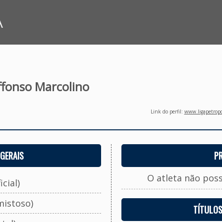
A
ffonso Marcolino
Link do perfil:
www.ligapetropo
GERAIS
P
O atleta não pos
cial)
mistoso)
TÍTULO