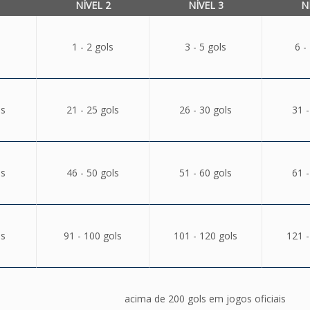
NÍVEL 2
NÍVEL 3
N
1 - 2 gols
3 - 5 gols
6 -
ls
21 - 25 gols
26 - 30 gols
31 -
ls
46 - 50 gols
51 - 60 gols
61 -
ls
91 - 100 gols
101 - 120 gols
121 -
acima de 200 gols em jogos oficiais