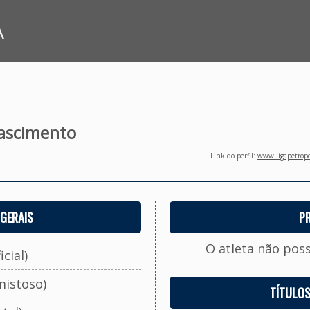
A
ascimento
Link do perfil:
www.ligapetropo
GERAIS
P
O atleta não pos
cial)
mistoso)
TÍTULO