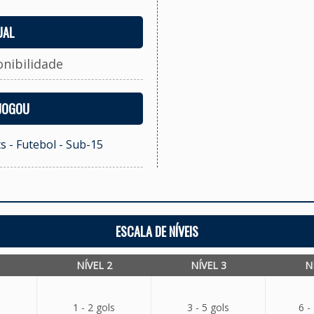
UAL
onibilidade
 JOGOU
s - Futebol - Sub-15
ESCALA DE NÍVEIS
NÍVEL 2
NÍVEL 3
N
1 - 2 gols
3 - 5 gols
6 -