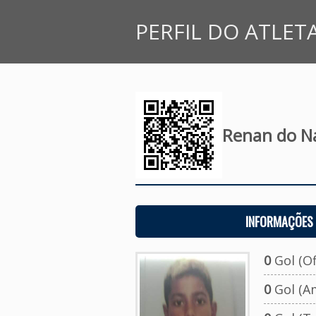
PERFIL DO ATLET
Renan do N
INFORMAÇÕES 
0
Gol (Ofi
0
Gol (A