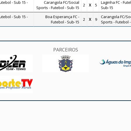
ebol - Sub 15 -
Carangola FC/Social
Laginha FC - Fute
2
X
5
Sports - Futebol - Sub-15
Sub-15
ebol - Sub 15 -
Boa Esperança FC -
Carangola FC/Soc
2
X
9
Futebol - Sub-15
Sports - Futebol 
PARCEIROS