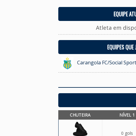
EQUIPE AT
Atleta em disp
EQUIPES QUE
Carangola FC/Social Sport
CHUTEIRA
NÍVEL 1
0 gols