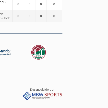
bol -
0
0
0
0
ial
0
0
0
0
- Sub-15
Desenvolvido por