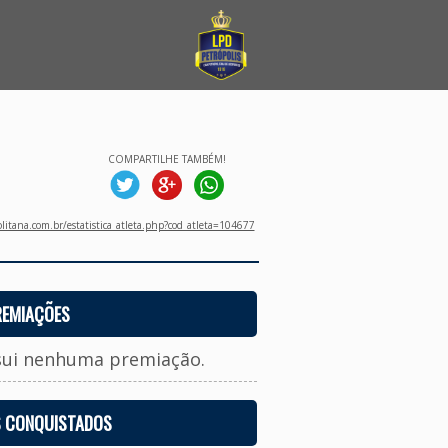
COMPARTILHE TAMBÉM!
litana.com.br/estatistica_atleta.php?cod_atleta=104677
REMIAÇÕES
sui nenhuma premiação.
S CONQUISTADOS