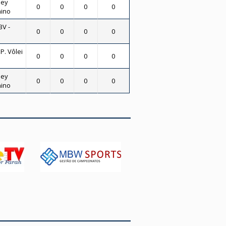
ley
0
0
0
0
nino
BV -
0
0
0
0
 P. Vôlei
0
0
0
0
ley
0
0
0
0
nino