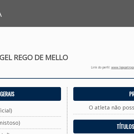
A
GEL REGO DE MELLO
Link do perfil:
www.ligapetropo
GERAIS
P
O atleta não pos
cial)
mistoso)
TÍTULO