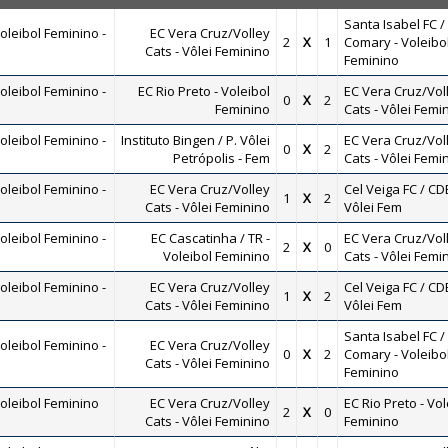
Santa Isabel FC /
leibol Feminino -
EC Vera Cruz/Volley
2
X
1
Comary - Voleibo
Cats - Vôlei Feminino
Feminino
leibol Feminino -
EC Rio Preto - Voleibol
EC Vera Cruz/Vol
0
X
2
Feminino
Cats - Vôlei Femi
leibol Feminino -
Instituto Bingen / P. Vôlei
EC Vera Cruz/Vol
0
X
2
Petrópolis - Fem
Cats - Vôlei Femi
leibol Feminino -
EC Vera Cruz/Volley
Cel Veiga FC / CD
1
X
2
Cats - Vôlei Feminino
Vôlei Fem
leibol Feminino -
EC Cascatinha / TR -
EC Vera Cruz/Vol
2
X
0
Voleibol Feminino
Cats - Vôlei Femi
leibol Feminino -
EC Vera Cruz/Volley
Cel Veiga FC / CD
1
X
2
Cats - Vôlei Feminino
Vôlei Fem
Santa Isabel FC /
leibol Feminino -
EC Vera Cruz/Volley
0
X
2
Comary - Voleibo
Cats - Vôlei Feminino
Feminino
oleibol Feminino
EC Vera Cruz/Volley
EC Rio Preto - Vol
2
X
0
Cats - Vôlei Feminino
Feminino