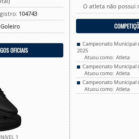
tal)
O atleta não possui 
gistro:
104743
COMPETIÇÕ
:
Goleiro
Campeonato Municipal de
OGOS OFICIAIS
2025
Atuou como: Atleta
Campeonato Municipal d
Atuou como: Atleta
Campeonato Municipal de
Atuou como: Atleta
NíVEL 1