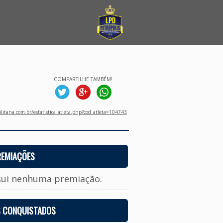
COMPARTILHE TAMBÉM!
litana.com.br/estatistica_atleta.php?cod_atleta=104743
REMIAÇÕES
sui nenhuma premiação.
S CONQUISTADOS