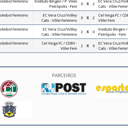
oleibol Feminino
Instituto Bingen / P. Vôlei
EC Vera Cruz/Vol
0
X
2
Petrópolis - Fem
Cats - Vôlei Femi
oleibol Feminino
EC Vera Cruz/Volley
Cel Veiga FC / CD
0
X
2
Cats - Vôlei Feminino
Vôlei Fem
oleibol Feminino
EC Vera Cruz/Volley
Instituto Bingen /
2
X
0
Cats - Vôlei Feminino
Petrópolis - Fem
oleibol Feminino
Cel Veiga FC / CDBV -
EC Vera Cruz/Vol
2
X
0
Vôlei Fem
Cats - Vôlei Femi
PARCEIROS