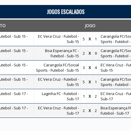
JOGOS ESCALADOS
TO
JOGO
ebol - Sub 15 -
EC Vera Cruz - Futebol -
Carangola FC/Soc
5
X
1
Sub-15
Sports - Futebol 
ebol - Sub 15 -
Boa Esperança FC -
Carangola FC/Soc
2
X
9
Futebol - Sub-15
Sports - Futebol 
ebol - Sub 15 -
Carangola FC/Social
EC Vera Cruz - Fu
3
X
4
Sports - Futebol - Sub-15
Sub-15
ebol - Sub 15 -
EC Vera Cruz - Futebol -
Carangola FC/Soc
5
X
1
Sub-15
Sports - Futebol 
ebol - Sub 17 -
Laginha FC - Futebol -
EC Vera Cruz - Fu
1
X
2
Sub-17
Sub-17
ebol - Sub 17 -
EC Vera Cruz - Futebol -
Boa Esperança FC
2
X
2
Sub-17
Futebol - Sub-17