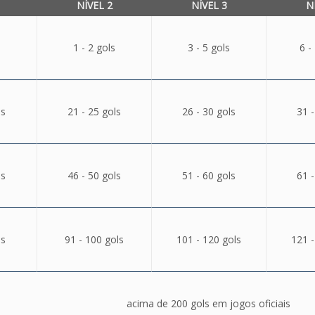
NÍVEL 2
NÍVEL 3
N
1 - 2 gols
3 - 5 gols
6 -
ls
21 - 25 gols
26 - 30 gols
31 -
ls
46 - 50 gols
51 - 60 gols
61 -
ls
91 - 100 gols
101 - 120 gols
121 -
acima de 200 gols em jogos oficiais