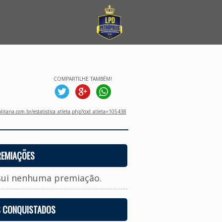
COMPARTILHE TAMBÉM!
litana.com.br/estatistica_atleta.php?cod_atleta=105438
REMIAÇÕES
sui nenhuma premiação.
S CONQUISTADOS