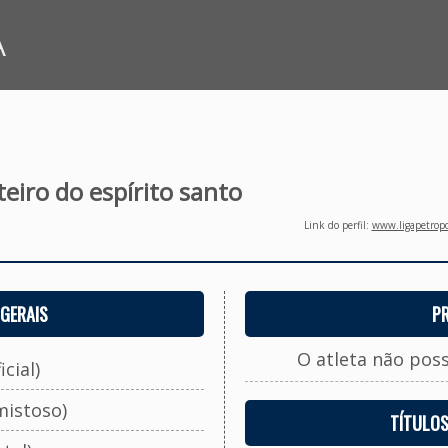
A
iro do espírito santo
Link do perfil:
www.ligapetropo
GERAIS
P
O atleta não pos
cial)
mistoso)
TÍTULO