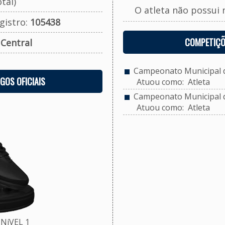
tal)
O atleta não possui 
gistro:
105438
COMPETIÇÕ
:
Central
Campeonato Municipal de
OGOS OFICIAIS
Atuou como: Atleta
Campeonato Municipal de
Atuou como: Atleta
NíVEL 1