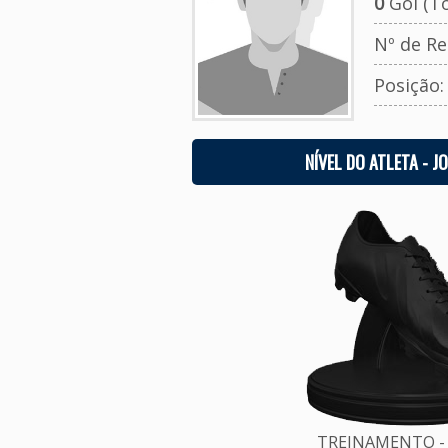
0
Gol (To
Nº de Re
Posição
NÍVEL DO ATLETA - J
TREINAMENTO - 