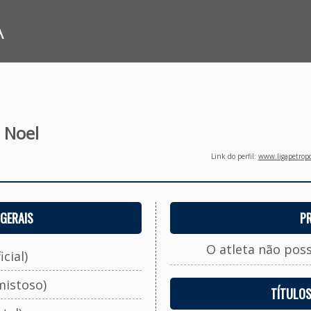
A
 Noel
Link do perfil:
www.ligapetropo
GERAIS
P
O atleta não pos
cial)
mistoso)
TÍTULO