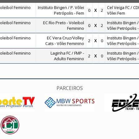
oleibol Feminino
Instituto Bingen / P. Vôlei
Cel Veiga FC / CD
0
X
2
Petrópolis - Fem
Vôlei Fem
oleibol Feminino
EC Rio Preto - Voleibol
Instituto Bingen /
0
X
2
Feminino
Vôlei Petrópolis 
oleibol Feminino
EC Vera Cruz/Volley
Instituto Bingen /
2
X
0
Cats - Vôlei Feminino
Vôlei Petrópolis 
oleibol Feminino
Laginha FC / FMP -
Instituto Bingen /
2
X
0
Adulto Feminino
Vôlei Petrópolis 
PARCEIROS