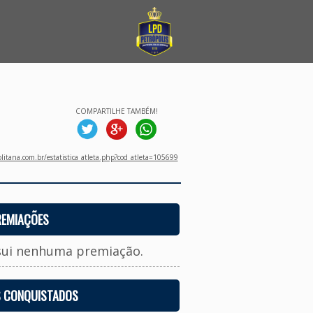
COMPARTILHE TAMBÉM!
litana.com.br/estatistica_atleta.php?cod_atleta=105699
REMIAÇÕES
sui nenhuma premiação.
S CONQUISTADOS