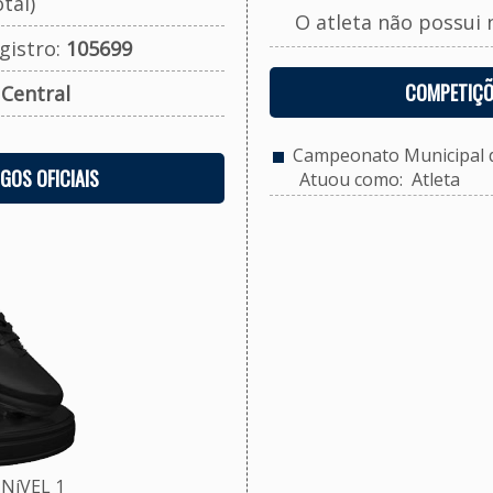
tal)
O atleta não possui 
gistro:
105699
COMPETIÇÕ
:
Central
Campeonato Municipal d
OGOS OFICIAIS
Atuou como: Atleta
NíVEL 1