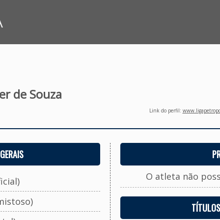
A
er de Souza
Link do perfil:
www.ligapetropo
GERAIS
P
O atleta não pos
cial)
mistoso)
TÍTULO