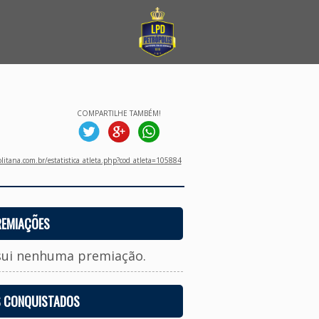
COMPARTILHE TAMBÉM!
litana.com.br/estatistica_atleta.php?cod_atleta=105884
REMIAÇÕES
sui nenhuma premiação.
S CONQUISTADOS