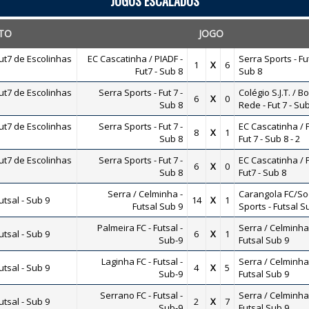
JOGOS ESCALADOS
TO
JOGO
t7 de Escolinhas
EC Cascatinha / PIADF -
Serra Sports - Fut
1
X
6
Fut7 - Sub 8
Sub 8
t7 de Escolinhas
Serra Sports - Fut 7 -
Colégio S.J.T. / B
6
X
0
Sub 8
Rede - Fut 7 - Su
t7 de Escolinhas
Serra Sports - Fut 7 -
EC Cascatinha / P
8
X
1
Sub 8
Fut 7 - Sub 8 - 2
t7 de Escolinhas
Serra Sports - Fut 7 -
EC Cascatinha / P
6
X
0
Sub 8
Fut7 - Sub 8
Serra / Celminha -
Carangola FC/Soc
tsal - Sub 9
14
X
1
Futsal Sub 9
Sports - Futsal S
Palmeira FC - Futsal -
Serra / Celminha
tsal - Sub 9
6
X
1
Sub-9
Futsal Sub 9
Laginha FC - Futsal -
Serra / Celminha
tsal - Sub 9
4
X
5
Sub-9
Futsal Sub 9
Serrano FC - Futsal -
Serra / Celminha
tsal - Sub 9
2
X
7
Sub-9
Futsal Sub 9