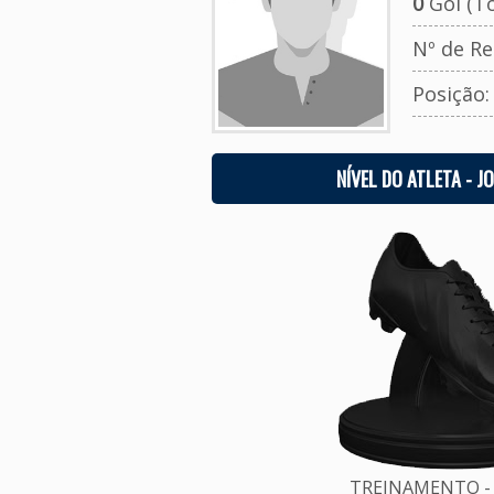
0
Gol (To
Nº de Re
Posição
NÍVEL DO ATLETA - J
TREINAMENTO - 