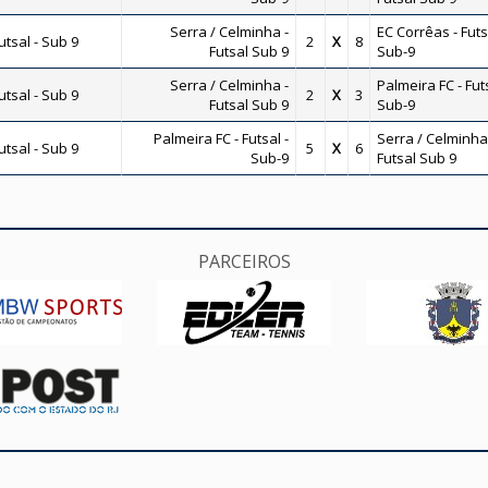
Serra / Celminha -
EC Corrêas - Futs
tsal - Sub 9
2
X
8
Futsal Sub 9
Sub-9
Serra / Celminha -
Palmeira FC - Futs
tsal - Sub 9
2
X
3
Futsal Sub 9
Sub-9
Palmeira FC - Futsal -
Serra / Celminha
tsal - Sub 9
5
X
6
Sub-9
Futsal Sub 9
PARCEIROS