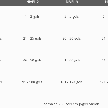
NÍVEL 2
NÍVEL 3
N
1 - 2 gols
3 - 5 gols
6 -
ls
21 - 25 gols
26 - 30 gols
31 -
ls
46 - 50 gols
51 - 60 gols
61 -
ls
91 - 100 gols
101 - 120 gols
121 -
acima de 200 gols em jogos oficiais