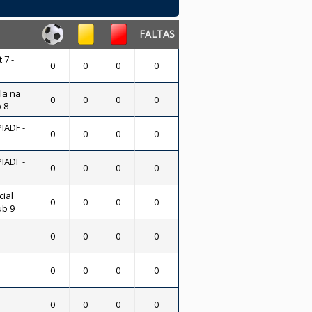
FALTAS
 7 -
0
0
0
0
ola na
0
0
0
0
b 8
IADF -
0
0
0
0
IADF -
0
0
0
0
ial
0
0
0
0
ub 9
 -
0
0
0
0
 -
0
0
0
0
 -
0
0
0
0