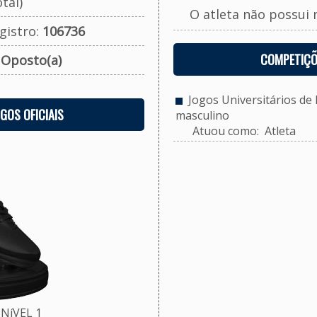
tal)
O atleta não possui 
gistro:
106736
COMPETIÇÕ
:
Oposto(a)
Jogos Universitários de P
OGOS OFICIAIS
masculino
Atuou como: Atleta
NíVEL 1