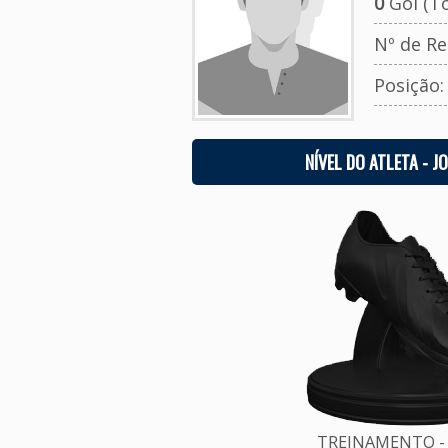
0
Gol (To
Nº de Re
Posição
NÍVEL DO ATLETA - J
TREINAMENTO - 