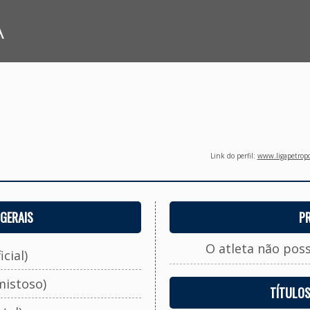
A
Link do perfil:
www.ligapetropo
GERAIS
P
O atleta não pos
cial)
mistoso)
TÍTULO