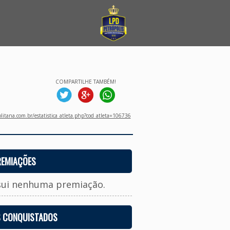
COMPARTILHE TAMBÉM!
litana.com.br/estatistica_atleta.php?cod_atleta=106736
REMIAÇÕES
sui nenhuma premiação.
S CONQUISTADOS