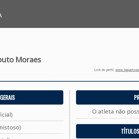
A
outo Moraes
Link do perfil:
www.ligapetropo
GERAIS
P
O atleta não pos
cial)
mistoso)
TÍTULO