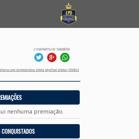
COMPARTILHE TAMBÉM!
litana.com.br/estatistica_atleta.php?cod_atleta=106862
REMIAÇÕES
sui nenhuma premiação.
S CONQUISTADOS