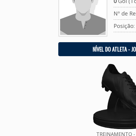
0
Gol (To
Nº de Re
Posição
NÍVEL DO ATLETA - J
TREINAMENTO - 