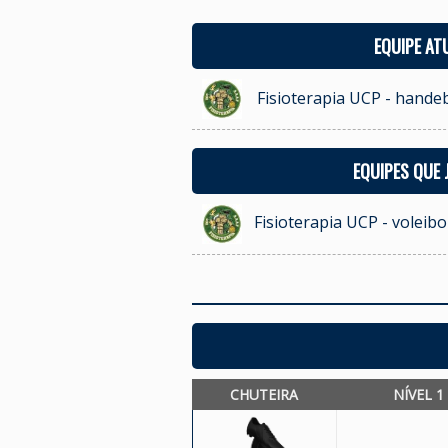
EQUIPE AT
Fisioterapia UCP - hande
EQUIPES QUE
Fisioterapia UCP - voleib
CHUTEIRA
NÍVEL 1