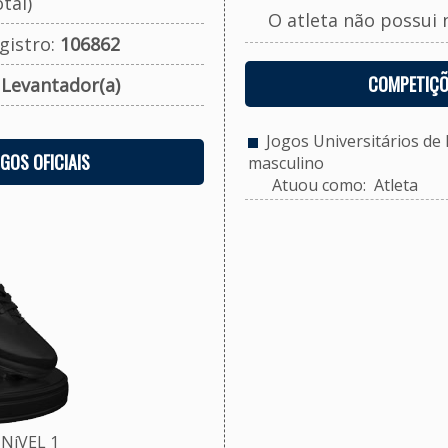
tal)
O atleta não possui 
gistro:
106862
COMPETIÇÕ
:
Levantador(a)
Jogos Universitários de P
OGOS OFICIAIS
masculino
Atuou como: Atleta
NíVEL 1