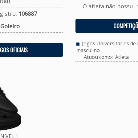
tal)
O atleta não possui 
gistro:
106887
COMPETIÇÕ
:
Goleiro
Jogos Universitários de P
OGOS OFICIAIS
masculino
Atuou como: Atleta
NíVEL 1