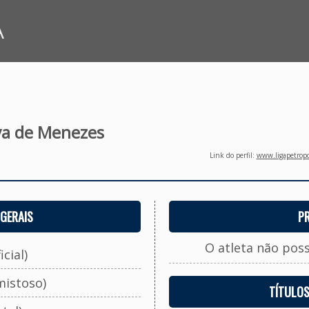
A
va de Menezes
Link do perfil:
www.ligapetropo
GERAIS
P
O atleta não pos
cial)
mistoso)
TÍTULO