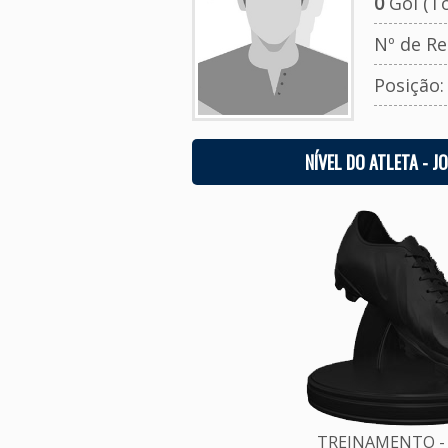
0
Gol (To
Nº de Re
Posição
NÍVEL DO ATLETA - J
TREINAMENTO - 