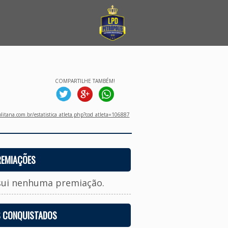
COMPARTILHE TAMBÉM!
litana.com.br/estatistica_atleta.php?cod_atleta=106887
REMIAÇÕES
sui nenhuma premiação.
S CONQUISTADOS