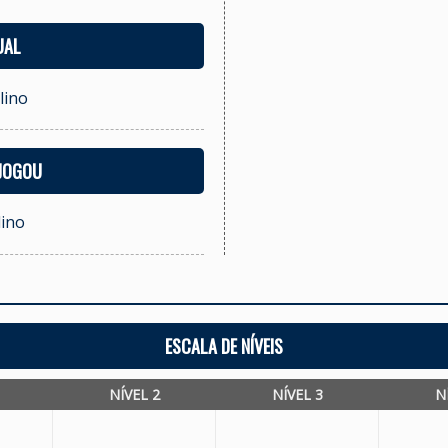
UAL
lino
 JOGOU
lino
ESCALA DE NÍVEIS
NÍVEL 2
NÍVEL 3
N