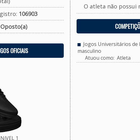
tal)
O atleta não possui 
gistro:
106903
COMPETIÇÕ
:
Oposto(a)
Jogos Universitários de P
OGOS OFICIAIS
masculino
Atuou como: Atleta
NíVEL 1