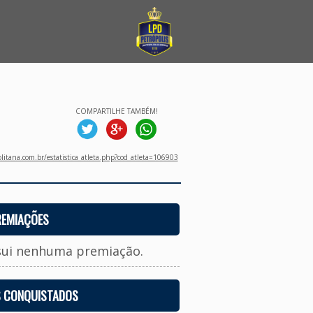
COMPARTILHE TAMBÉM!
litana.com.br/estatistica_atleta.php?cod_atleta=106903
REMIAÇÕES
sui nenhuma premiação.
S CONQUISTADOS