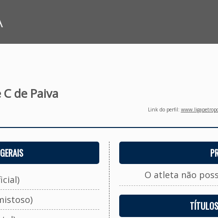
A
 C de Paiva
Link do perfil:
www.ligapetropo
GERAIS
P
O atleta não pos
cial)
mistoso)
TÍTULO