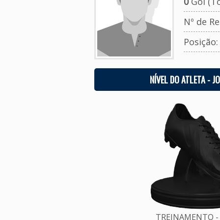
0
Gol (To
Nº de Re
Posição
NÍVEL DO ATLETA - J
TREINAMENTO - 