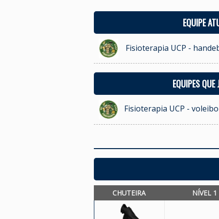
EQUIPE AT
Fisioterapia UCP - hande
EQUIPES QUE
Fisioterapia UCP - voleib
CHUTEIRA
NÍVEL 1