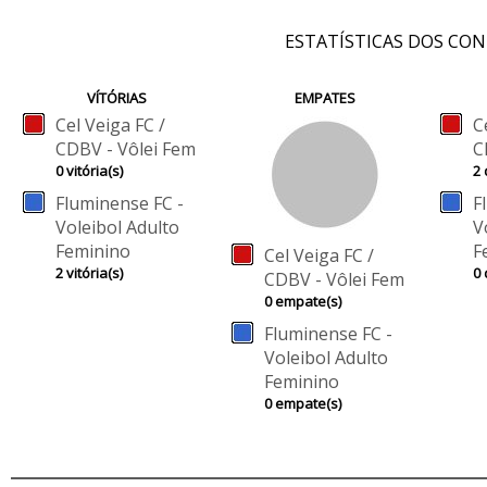
ESTATÍSTICAS DOS CO
VÍTÓRIAS
EMPATES
Cel Veiga FC /
C
CDBV - Vôlei Fem
C
0 vitória(s)
2 
Fluminense FC -
F
Voleibol Adulto
V
Feminino
F
Cel Veiga FC /
2 vitória(s)
0 
CDBV - Vôlei Fem
0 empate(s)
Fluminense FC -
Voleibol Adulto
Feminino
0 empate(s)