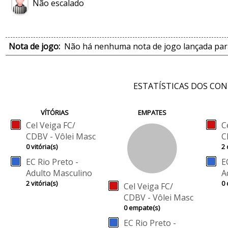
Não escalado
Nota de jogo:
Não há nenhuma nota de jogo lançada para
ESTATÍSTICAS DOS CO
VÍTÓRIAS
EMPATES
Cel Veiga FC/
C
CDBV - Vôlei Masc
C
0 vitória(s)
2 
EC Rio Preto -
E
Adulto Masculino
A
2 vitória(s)
0 
Cel Veiga FC/
CDBV - Vôlei Masc
0 empate(s)
EC Rio Preto -