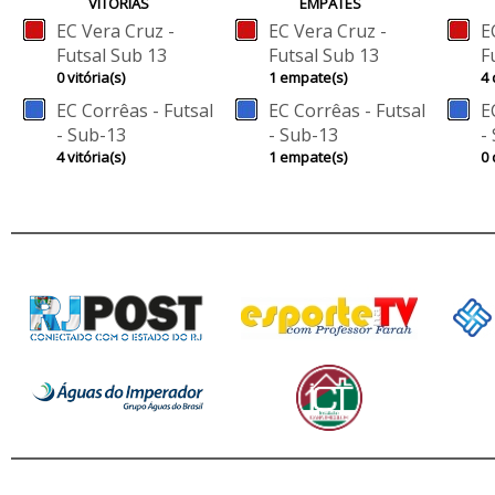
VÍTÓRIAS
EMPATES
EC Vera Cruz -
EC Vera Cruz -
E
Futsal Sub 13
Futsal Sub 13
F
0 vitória(s)
1 empate(s)
4 
EC Corrêas - Futsal
EC Corrêas - Futsal
E
- Sub-13
- Sub-13
-
4 vitória(s)
1 empate(s)
0 