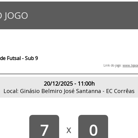
 JOGO
e Futsal - Sub 9
Link do jogo:
www.ligape
20/12/2025 - 11:00h
Local: Ginásio Belmiro José Santanna - EC Corrêas
7
0
X