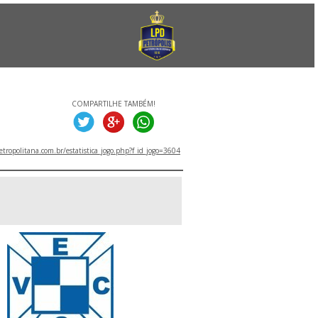
COMPARTILHE TAMBÉM!
tropolitana.com.br/estatistica_jogo.php?f_id_jogo=3604