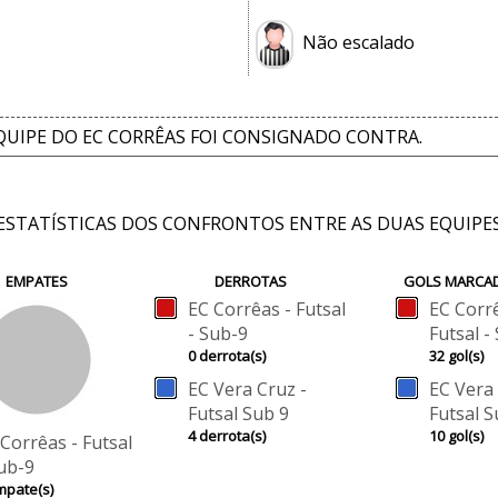
Não escalado
QUIPE DO EC CORRÊAS FOI CONSIGNADO CONTRA.
ESTATÍSTICAS DOS CONFRONTOS ENTRE AS DUAS EQUIPE
EMPATES
DERROTAS
GOLS MARCA
EC Corrêas - Futsal
EC Corrê
- Sub-9
Futsal -
0 derrota(s)
32 gol(s)
EC Vera Cruz -
EC Vera 
Futsal Sub 9
Futsal S
4 derrota(s)
10 gol(s)
Corrêas - Futsal
Sub-9
mpate(s)