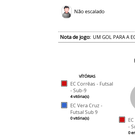
Não escalado
Nota de jogo:
UM GOL PARA A E
VÍTÓRIAS
EC Corrêas - Futsal
- Sub-9
4 vitória(s)
EC Vera Cruz -
Futsal Sub 9
0 vitória(s)
EC 
- 
0 e