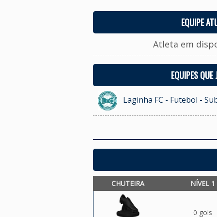
EQUIPE AT
Atleta em disp
EQUIPES QUE
Laginha FC - Futebol - Su
CHUTEIRA
NÍVEL 1
0 gols