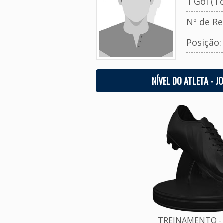
1
Gol (To
Nº de Re
Posição
NÍVEL DO ATLETA - J
TREINAMENTO - 