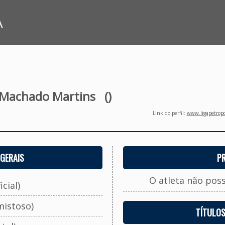
A
 Machado Martins
()
Link do perfil:
www.ligapetropo
GERAIS
P
O atleta não pos
cial)
mistoso)
TÍTULO