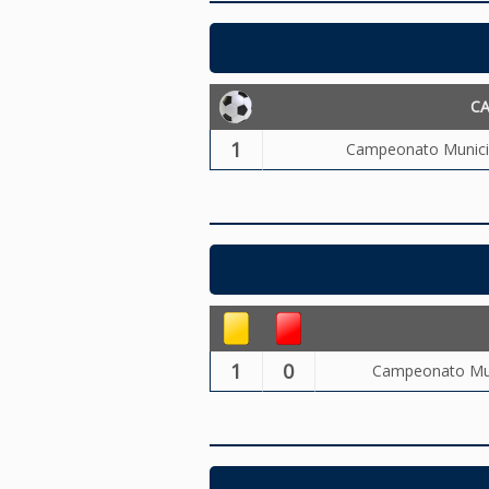
C
1
Campeonato Municip
1
0
Campeonato Muni