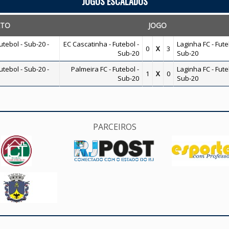
JOGOS ESCALADOS
TO
JOGO
tebol - Sub-20 -
EC Cascatinha - Futebol -
Laginha FC - Fute
0
X
3
Sub-20
Sub-20
tebol - Sub-20 -
Palmeira FC - Futebol -
Laginha FC - Fute
1
X
0
Sub-20
Sub-20
PARCEIROS