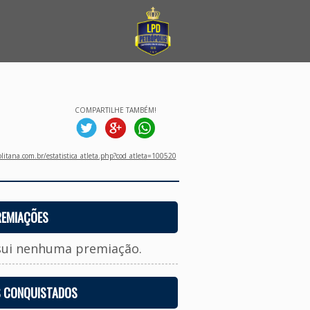
COMPARTILHE TAMBÉM!
litana.com.br/estatistica_atleta.php?cod_atleta=100520
REMIAÇÕES
sui nenhuma premiação.
S CONQUISTADOS