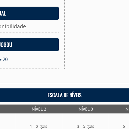
UAL
onibilidade
 JOGOU
b-20
ESCALA DE NÍVEIS
NÍVEL 2
NÍVEL 3
N
1 - 2 gols
3 - 5 gols
6 -