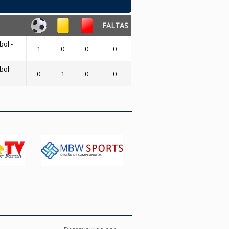
FALTAS
bol -
1
0
0
0
bol -
0
1
0
0