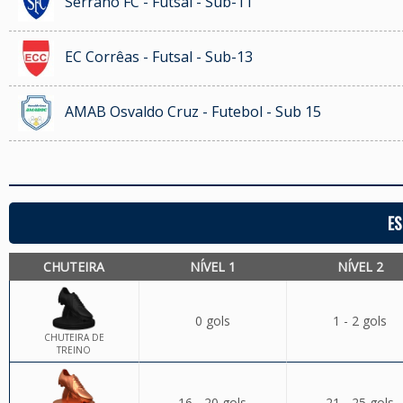
Serrano FC - Futsal - Sub-11
EC Corrêas - Futsal - Sub-13
AMAB Osvaldo Cruz - Futebol - Sub 15
ES
CHUTEIRA
NÍVEL 1
NÍVEL 2
0 gols
1 - 2 gols
CHUTEIRA DE
TREINO
16 - 20 gols
21 - 25 gols