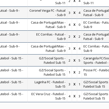
2
X
4
Sub-11
Sub-11
sal - Sub-9 -
Coronel Veiga FC - Futsal
Casa de Portugal
3
X
4
- Sub-9
Futsal - Sub-9
sal - Sub-9 -
Casa de Portugal/Max -
EC Corrêas - Futsa
4
X
0
Futsal - Sub-9
Sub-9
sal - Sub-9 -
EC Corrêas - Futsal -
Casa de Portugal
2
X
2
Sub-9
Futsal - Sub-9
sal - Sub-9 -
Casa de Portugal/Max -
EC Corrêas - Futsa
3
X
4
Futsal - Sub-9
Sub-9
ebol - Sub 15 -
GZ/Social Sports -
Carangola FC/Soc
2
X
5
Futebol Sub 15
Sports - Futebol 
ebol - Sub 15 -
GZ/Social Sports -
Posse FC - Futebo
1
X
2
Futebol Sub 15
15
ebol - Sub 15 -
Laginha FC - Futebol -
GZ/Social Sports 
3
X
1
Sub-15
Futebol Sub 15
ebol - Sub 15 -
EC Vera Cruz - Futebol -
GZ/Social Sports 
4
X
3
Sub-15
Futebol Sub 15