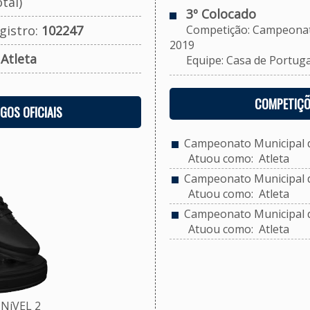
tal)
3º Colocado
gistro:
102247
Competição: Campeonato M
2019
:
Atleta
Equipe: Casa de Portugal/
COMPETIÇÕ
OGOS OFICIAIS
Campeonato Municipal de
Atuou como: Atleta
Campeonato Municipal de
Atuou como: Atleta
Campeonato Municipal de
Atuou como: Atleta
NíVEL 2