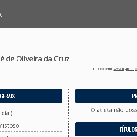
A
é de Oliveira da Cruz
Link do perfil:
www.ligapetropo
GERAIS
P
O atleta não pos
cial)
mistoso)
TÍTULO