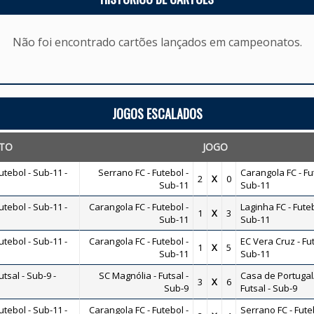
Não foi encontrado cartões lançados em campeonatos.
JOGOS ESCALADOS
TO
JOGO
tebol - Sub-11 -
Serrano FC - Futebol -
Carangola FC - Fu
2
X
0
Sub-11
Sub-11
tebol - Sub-11 -
Carangola FC - Futebol -
Laginha FC - Futeb
1
X
3
Sub-11
Sub-11
tebol - Sub-11 -
Carangola FC - Futebol -
EC Vera Cruz - Fut
1
X
5
Sub-11
Sub-11
sal - Sub-9 -
SC Magnólia - Futsal -
Casa de Portugal
3
X
6
Sub-9
Futsal - Sub-9
tebol - Sub-11 -
Carangola FC - Futebol -
Serrano FC - Fute