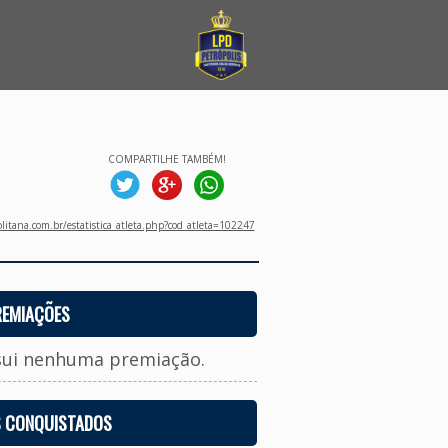
COMPARTILHE TAMBÉM!
litana.com.br/estatistica_atleta.php?cod_atleta=102247
REMIAÇÕES
sui nenhuma premiação.
S CONQUISTADOS