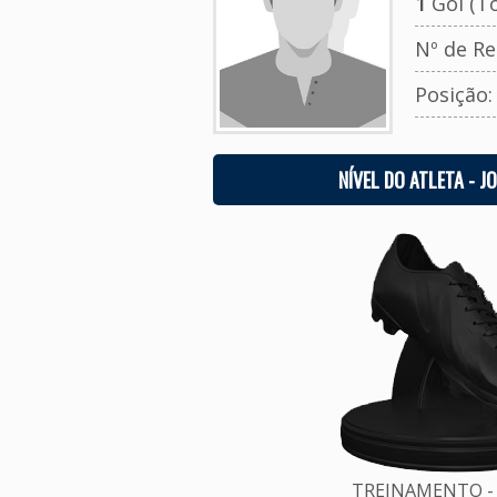
1
Gol (To
Nº de Re
Posição
NÍVEL DO ATLETA - J
TREINAMENTO - 