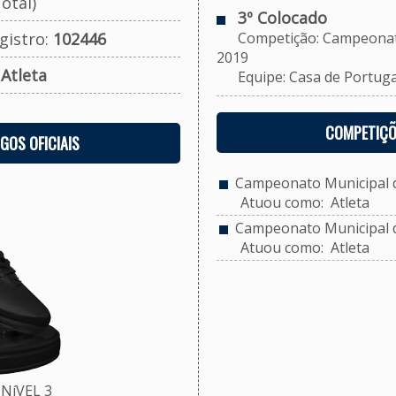
otal)
3º Colocado
gistro:
102446
Competição: Campeonato M
2019
:
Atleta
Equipe: Casa de Portugal/
COMPETIÇÕ
OGOS OFICIAIS
Campeonato Municipal de
Atuou como: Atleta
Campeonato Municipal de
Atuou como: Atleta
NíVEL 3