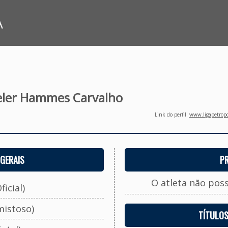
A
eler Hammes Carvalho
Link do perfil:
www.ligapetropo
GERAIS
P
O atleta não pos
ficial)
mistoso)
TÍTULO