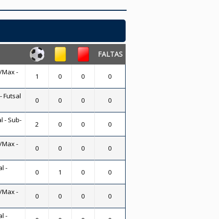
FALTAS
/Max -
1
0
0
0
- Futsal
0
0
0
0
l - Sub-
2
0
0
0
/Max -
0
0
0
0
l -
0
1
0
0
/Max -
0
0
0
0
l -