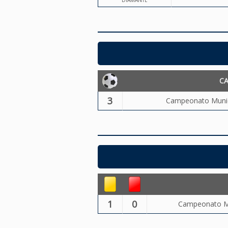
DIAMANTE
C
3
Campeonato Munici
1
0
Campeonato Mun