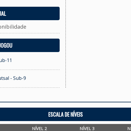
UAL
onibilidade
 JOGOU
Sub-11
tsal - Sub-9
ESCALA DE NÍVEIS
NÍVEL 2
NÍVEL 3
N