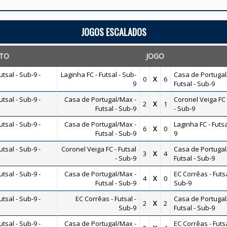
JOGOS ESCALADOS
TO
JOGO
sal - Sub-9 -
Laginha FC - Futsal - Sub-
Casa de Portugal
0
X
6
9
Futsal - Sub-9
sal - Sub-9 -
Casa de Portugal/Max -
Coronel Veiga FC 
2
X
1
Futsal - Sub-9
- Sub-9
sal - Sub-9 -
Casa de Portugal/Max -
Laginha FC - Futsa
6
X
0
Futsal - Sub-9
9
sal - Sub-9 -
Coronel Veiga FC - Futsal
Casa de Portugal
3
X
4
- Sub-9
Futsal - Sub-9
sal - Sub-9 -
Casa de Portugal/Max -
EC Corrêas - Futsa
4
X
0
Futsal - Sub-9
Sub-9
sal - Sub-9 -
EC Corrêas - Futsal -
Casa de Portugal
2
X
2
Sub-9
Futsal - Sub-9
sal - Sub-9 -
Casa de Portugal/Max -
EC Corrêas - Futsa