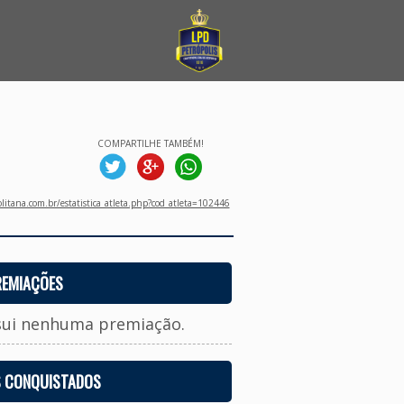
COMPARTILHE TAMBÉM!
litana.com.br/estatistica_atleta.php?cod_atleta=102446
REMIAÇÕES
sui nenhuma premiação.
S CONQUISTADOS