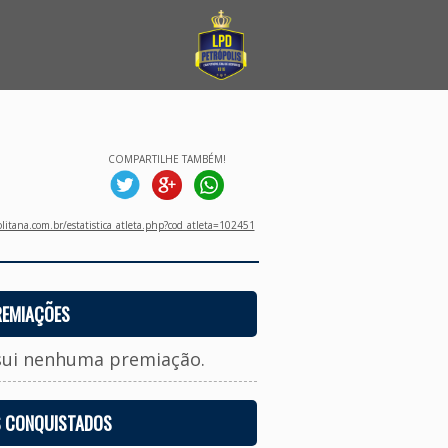
COMPARTILHE TAMBÉM!
litana.com.br/estatistica_atleta.php?cod_atleta=102451
REMIAÇÕES
sui nenhuma premiação.
S CONQUISTADOS