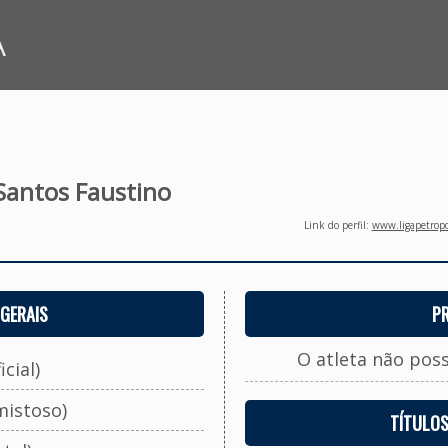
A
Santos Faustino
Link do perfil:
www.ligapetropo
GERAIS
P
O atleta não pos
cial)
mistoso)
TÍTULO