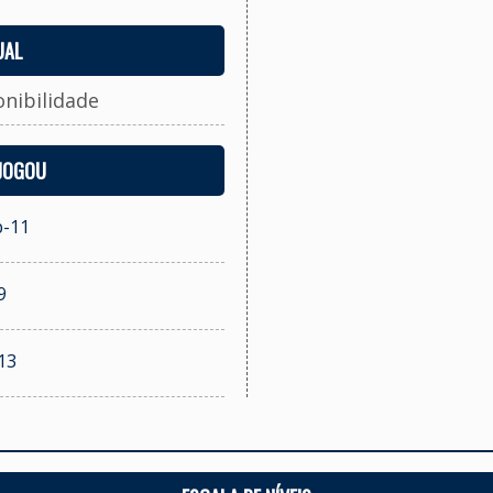
UAL
onibilidade
 JOGOU
b-11
9
13