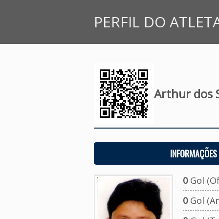
PERFIL DO ATLET
Arthur dos 
INFORMAÇÕES 
0
Gol (Ofi
0
Gol (A