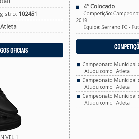
tal)
4º Colocado
gistro:
102451
Competição: Campeonato M
2019
:
Atleta
Equipe: Serrano FC - Futs
COMPETIÇÕ
OGOS OFICIAIS
Campeonato Municipal de
Atuou como: Atleta
Campeonato Municipal de
Atuou como: Atleta
Campeonato Municipal de
Atuou como: Atleta
NíVEL 1