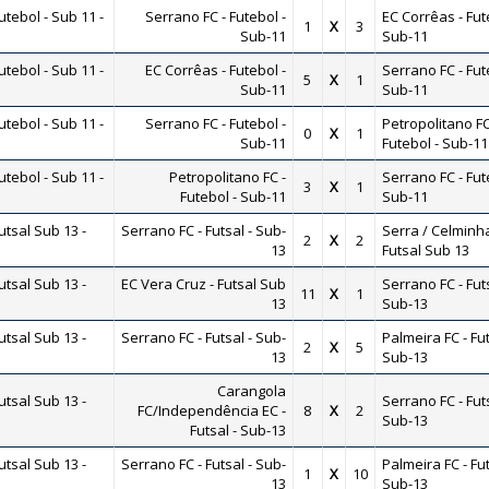
ebol - Sub 11 -
Serrano FC - Futebol -
EC Corrêas - Fut
1
X
3
Sub-11
Sub-11
ebol - Sub 11 -
EC Corrêas - Futebol -
Serrano FC - Fut
5
X
1
Sub-11
Sub-11
ebol - Sub 11 -
Serrano FC - Futebol -
Petropolitano FC
0
X
1
Sub-11
Futebol - Sub-11
ebol - Sub 11 -
Petropolitano FC -
Serrano FC - Fut
3
X
1
Futebol - Sub-11
Sub-11
tsal Sub 13 -
Serrano FC - Futsal - Sub-
Serra / Celminha
2
X
2
13
Futsal Sub 13
tsal Sub 13 -
EC Vera Cruz - Futsal Sub
Serrano FC - Futs
11
X
1
13
Sub-13
tsal Sub 13 -
Serrano FC - Futsal - Sub-
Palmeira FC - Fut
2
X
5
13
Sub-13
Carangola
tsal Sub 13 -
Serrano FC - Futs
FC/Independência EC -
8
X
2
Sub-13
Futsal - Sub-13
tsal Sub 13 -
Serrano FC - Futsal - Sub-
Palmeira FC - Fut
1
X
10
13
Sub-13