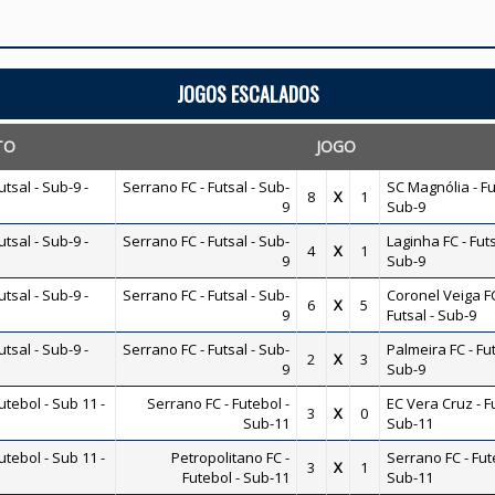
JOGOS ESCALADOS
TO
JOGO
sal - Sub-9 -
Serrano FC - Futsal - Sub-
SC Magnólia - Fu
8
X
1
9
Sub-9
sal - Sub-9 -
Serrano FC - Futsal - Sub-
Laginha FC - Futs
4
X
1
9
Sub-9
sal - Sub-9 -
Serrano FC - Futsal - Sub-
Coronel Veiga FC
6
X
5
9
Futsal - Sub-9
sal - Sub-9 -
Serrano FC - Futsal - Sub-
Palmeira FC - Fut
2
X
3
9
Sub-9
ebol - Sub 11 -
Serrano FC - Futebol -
EC Vera Cruz - F
3
X
0
Sub-11
Sub-11
ebol - Sub 11 -
Petropolitano FC -
Serrano FC - Fut
3
X
1
Futebol - Sub-11
Sub-11