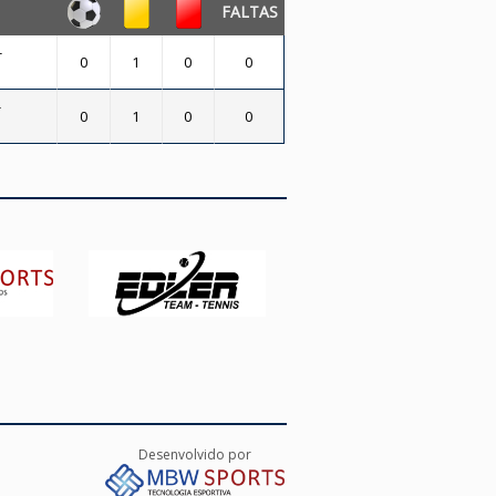
FALTAS
-
0
1
0
0
-
0
1
0
0
Desenvolvido por