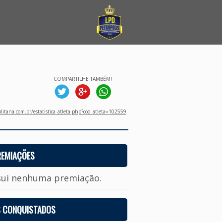
COMPARTILHE TAMBÉM!
litana.com.br/estatistica_atleta.php?cod_atleta=102559
REMIAÇÕES
sui nenhuma premiação.
S CONQUISTADOS