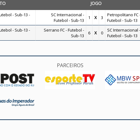
TO
JOGO
tebol - Sub-13 -
SC Internacional -
Petropolitano FC 
1
X
3
Futebol - Sub-13
Futebol - Sub-13
tebol - Sub-13 -
Serrano FC - Futebol -
SC Internacional 
6
X
0
Sub-13
Futebol - Sub-13
PARCEIROS