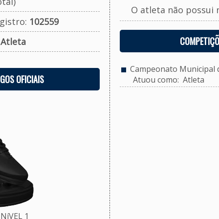
tal)
O atleta não possui 
gistro:
102559
COMPETIÇÕ
:
Atleta
Campeonato Municipal de
OGOS OFICIAIS
Atuou como: Atleta
NíVEL 1