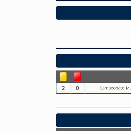
2
0
Campeonato Muni