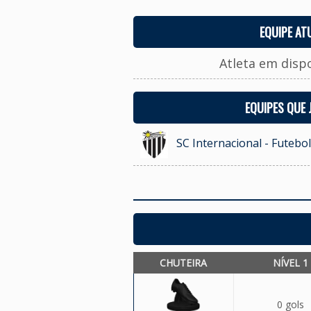
EQUIPE AT
Atleta em disp
EQUIPES QUE
SC Internacional - Futebol
CHUTEIRA
NÍVEL 1
0 gols