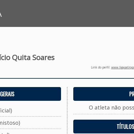
A
ício Quita Soares
Link do perfil:
www.ligapetropo
GERAIS
P
O atleta não pos
cial)
mistoso)
TÍTULO