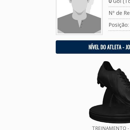
0
Gol (To
Nº de Re
Posição
NÍVEL DO ATLETA - J
TREINAMENTO - 