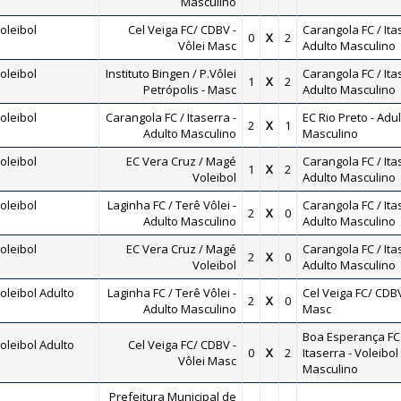
Masculino
oleibol
Cel Veiga FC/ CDBV -
Carangola FC / Ita
0
X
2
Vôlei Masc
Adulto Masculino
oleibol
Instituto Bingen / P.Vôlei
Carangola FC / Ita
1
X
2
Petrópolis - Masc
Adulto Masculino
oleibol
Carangola FC / Itaserra -
EC Rio Preto - Adul
2
X
1
Adulto Masculino
Masculino
oleibol
EC Vera Cruz / Magé
Carangola FC / Ita
1
X
2
Voleibol
Adulto Masculino
oleibol
Laginha FC / Terê Vôlei -
Carangola FC / Ita
2
X
0
Adulto Masculino
Adulto Masculino
oleibol
EC Vera Cruz / Magé
Carangola FC / Ita
2
X
0
Voleibol
Adulto Masculino
leibol Adulto
Laginha FC / Terê Vôlei -
Cel Veiga FC/ CDBV
2
X
0
Adulto Masculino
Masc
Boa Esperança FC 
leibol Adulto
Cel Veiga FC/ CDBV -
0
X
2
Itaserra - Voleibol
Vôlei Masc
Masculino
Prefeitura Municipal de