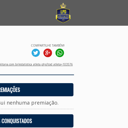
COMPARTILHE TAMBÉM!
litana.com.br/estatistica_atleta.php?cod_atleta=103576
REMIAÇÕES
sui nenhuma premiação.
S CONQUISTADOS