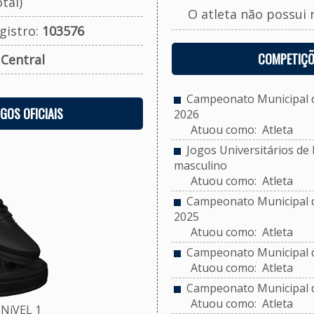
tal)
O atleta não possui 
gistro:
103576
COMPETIÇÕ
:
Central
Campeonato Municipal de
OGOS OFICIAIS
2026
Atuou como: Atleta
Jogos Universitários de P
masculino
Atuou como: Atleta
Campeonato Municipal de
2025
Atuou como: Atleta
Campeonato Municipal d
Atuou como: Atleta
Campeonato Municipal de
Atuou como: Atleta
NíVEL 1