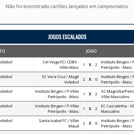
Não foi encontrado cartões lançados em campeonatos.
JOGOS ESCALADOS
TO
JOGO
oleibol
Cel Veiga FC/ CDBV -
Instituto Bingen / 
1
X
2
Vôlei Masc
Petrópolis - Masc
oleibol
EC Vera Cruz / Magé
Instituto Bingen / 
2
X
0
Voleibol
Petrópolis - Masc
oleibol
Instituto Bingen / P.Vôlei
SC Magnólia/Petro
1
X
2
Petrópolis - Masc
Vôlei Masculino
oleibol
Instituto Bingen / P.Vôlei
EC Cascatinha - Vô
1
X
2
Petrópolis - Masc
Masculino
oleibol
Santa Isabel FC / Vôlei
Instituto Bingen / 
2
X
0
Mauá
Petrópolis - Masc