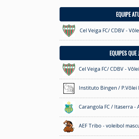
EQUIPE AT
Cel Veiga FC/ CDBV - Vôl
EQUIPES QUE
Cel Veiga FC/ CDBV - Vôle
Instituto Bingen / P.Vôlei
Carangola FC / Itaserra -
AEF Tribo - voleibol masc