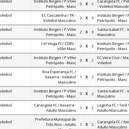
oleibol
Instituto Bingen / P.Vôlei
Carangola FC / Pet
0
X
2
Petrópolis - Masc
- Voleibol Masculi
oleibol
EC Cascatinha / TR -
Instituto Bingen / 
2
X
0
Voleibol Masculino
Petrópolis - Masc
oleibol
Instituto Bingen / P.Vôlei
Santa Isabel FC - 
2
X
0
Petrópolis - Masc
Masculino
oleibol
Cel Veiga FC/ CDBV -
Instituto Bingen / 
0
X
2
Vôlei Masc
Petrópolis - Masc
oleibol
Instituto Bingen / P.Vôlei
EC Vera Cruz / Ma
0
X
2
Petrópolis - Masc
Voleibol
Boa Esperança FC /
oleibol
Instituto Bingen / 
Itaserra - Voleibol
1
X
2
Petrópolis - Masc
Masculino
oleibol
Instituto Bingen / P.Vôlei
Santa Isabel FC - 
0
X
2
Petrópolis - Masc
Masculino
oleibol
Carangola FC / Itaserra -
Laginha FC / Terê V
1
X
2
Adulto Masculino
Adulto Masculino
Prefeitura Municipal de
oleibol
Carangola FC / Ita
Três Rios - Adulto
1
X
2
Adulto Masculino