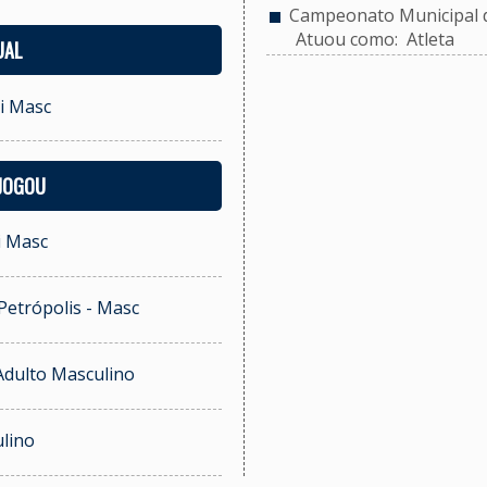
Campeonato Municipal d
Atuou como: Atleta
UAL
ei Masc
 JOGOU
i Masc
 Petrópolis - Masc
 Adulto Masculino
ulino