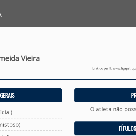
A
meida Vieira
Link do perfil:
www.ligapetropo
GERAIS
P
O atleta não pos
cial)
mistoso)
TÍTULO