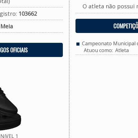
tal)
O atleta não possui 
gistro:
103662
COMPETIÇÕ
:
Meia
Campeonato Municipal de
OGOS OFICIAIS
Atuou como: Atleta
NíVEL 1