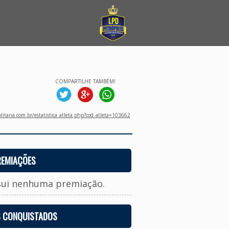
COMPARTILHE TAMBÉM!
litana.com.br/estatistica_atleta.php?cod_atleta=103662
REMIAÇÕES
sui nenhuma premiação.
S CONQUISTADOS