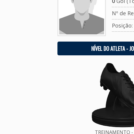
0
Gol (To
Nº de Re
Posição
NÍVEL DO ATLETA - J
TREINAMENTO - 