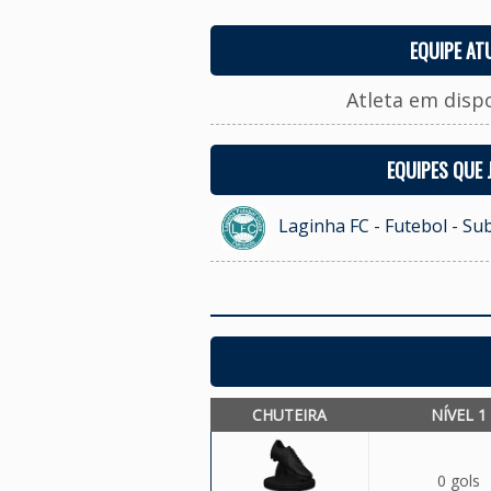
EQUIPE AT
Atleta em disp
EQUIPES QUE
Laginha FC - Futebol - Su
CHUTEIRA
NÍVEL 1
0 gols