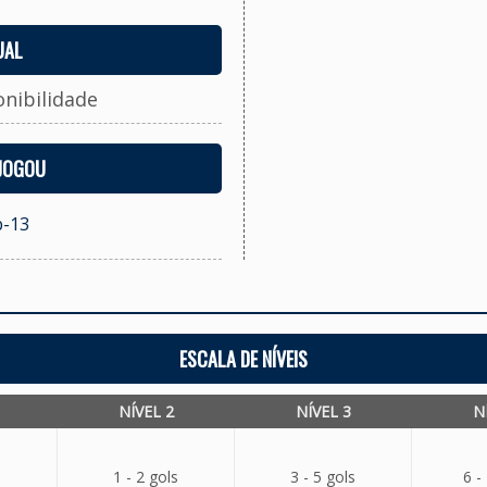
UAL
onibilidade
 JOGOU
b-13
ESCALA DE NÍVEIS
NÍVEL 2
NÍVEL 3
N
1 - 2 gols
3 - 5 gols
6 -