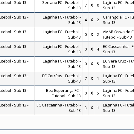
ebol - Sub 13 -
Serrano FC - Futebol -
Laginha FC - Futeb
7
X
0
Sub-13
Sub-13
ebol - Sub 13 -
Laginha FC - Futebol -
Carangola FC - Fu
4
X
2
Sub-13
Sub-13
ebol - Sub 13 -
Laginha FC - Futebol -
AMAB Oswaldo Cr
0
X
2
Sub-13
Futebol - Sub-13
ebol - Sub 13 -
Laginha FC - Futebol -
EC Cascatinha - F
0
X
4
Sub-13
Sub 13
ebol - Sub 13 -
Laginha FC - Futebol -
EC Vera Cruz - Fu
0
X
5
Sub-13
Sub-13
ebol - Sub 13 -
EC Corrêas - Futebol -
Laginha FC - Futeb
7
X
1
Sub-13
Sub-13
ebol - Sub 13 -
Boa Esperança FC -
Laginha FC - Futeb
0
X
5
Futebol - Sub-13
Sub-13
ebol - Sub 13 -
EC Cascatinha - Futebol -
Laginha FC - Futeb
3
X
1
Sub 13
Sub-13