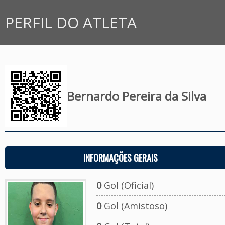
PERFIL DO ATLETA
Bernardo Pereira da Silva
INFORMAÇÕES GERAIS
0
Gol (Oficial)
0
Gol (Amistoso)