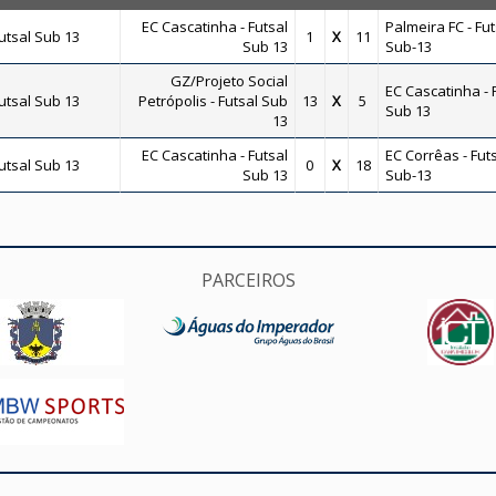
EC Cascatinha - Futsal
Palmeira FC - Fut
tsal Sub 13
1
X
11
Sub 13
Sub-13
GZ/Projeto Social
EC Cascatinha - 
tsal Sub 13
Petrópolis - Futsal Sub
13
X
5
Sub 13
13
EC Cascatinha - Futsal
EC Corrêas - Futs
tsal Sub 13
0
X
18
Sub 13
Sub-13
PARCEIROS