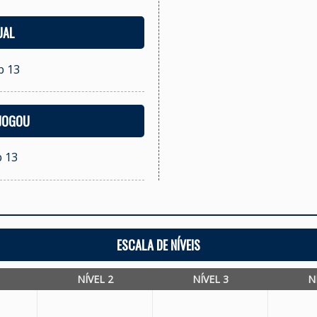
UAL
b 13
 JOGOU
b 13
ESCALA DE NÍVEIS
NÍVEL 2
NÍVEL 3
N