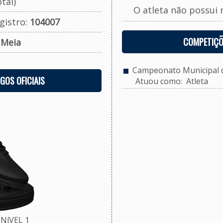
tal)
O atleta não possui 
gistro:
104007
COMPETIÇÕ
:
Meia
Campeonato Municipal d
OGOS OFICIAIS
Atuou como: Atleta
NíVEL 1