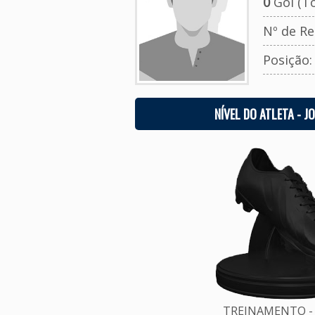
0
Gol (To
Nº de Re
Posição
NÍVEL DO ATLETA - J
TREINAMENTO - 