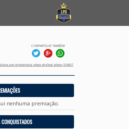
COMPARTILHE TAMBÉM!
litana.com.br/estatistica_atleta.php?cod_atleta=104007
REMIAÇÕES
sui nenhuma premiação.
S CONQUISTADOS