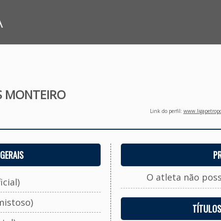
A
S MONTEIRO
Link do perfil:
www.ligapetropo
GERAIS
P
O atleta não pos
cial)
mistoso)
TÍTULO