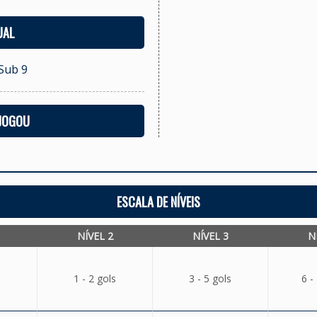
UAL
 Sub 9
 JOGOU
ESCALA DE NÍVEIS
NÍVEL 2
NÍVEL 3
N
1 - 2 gols
3 - 5 gols
6 -