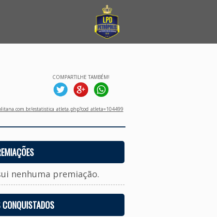
COMPARTILHE TAMBÉM!
litana.com.br/estatistica_atleta.php?cod_atleta=104499
REMIAÇÕES
sui nenhuma premiação.
S CONQUISTADOS