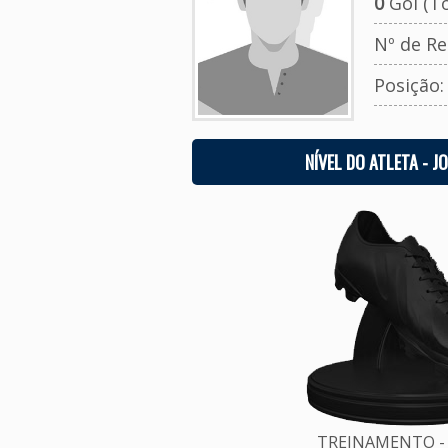
0
Gol (To
Nº de Re
Posição
NÍVEL DO ATLETA - J
TREINAMENTO - 