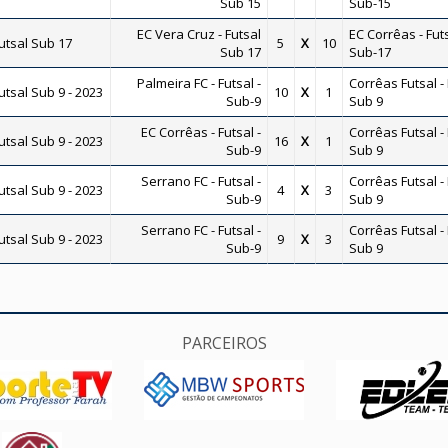
Sub 15
Sub-15
EC Vera Cruz - Futsal
EC Corrêas - Futs
tsal Sub 17
5
X
10
Sub 17
Sub-17
Palmeira FC - Futsal -
Corrêas Futsal - 
tsal Sub 9 - 2023
10
X
1
Sub-9
Sub 9
EC Corrêas - Futsal -
Corrêas Futsal - 
tsal Sub 9 - 2023
16
X
1
Sub-9
Sub 9
Serrano FC - Futsal -
Corrêas Futsal - 
tsal Sub 9 - 2023
4
X
3
Sub-9
Sub 9
Serrano FC - Futsal -
Corrêas Futsal - 
tsal Sub 9 - 2023
9
X
3
Sub-9
Sub 9
PARCEIROS