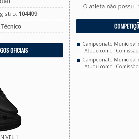
tal)
O atleta não possui 
gistro:
104499
COMPETIÇÕ
:
Técnico
Campeonato Municipal de
OGOS OFICIAIS
Atuou como: Comissão 
Campeonato Municipal de
Atuou como: Comissão 
NíVEL 1