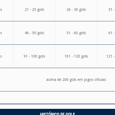
ls
21 - 25 gols
26 - 30 gols
31 -
ls
46 - 50 gols
51 - 60 gols
61 -
ls
91 - 100 gols
101 - 120 gols
121 -
acima de 200 gols em jogos oficiais
HISTÓRICO DE GOLS