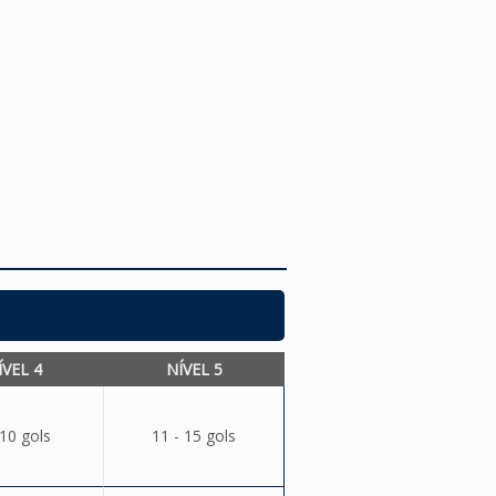
ÍVEL 4
NÍVEL 5
 10 gols
11 - 15 gols