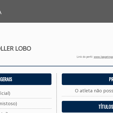
A
LLER LOBO
Link do perfil:
www.ligapetropo
GERAIS
P
O atleta não pos
cial)
mistoso)
TÍTULO