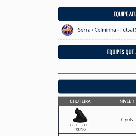
EQUIPE AT
Serra / Celminha - Futsal
EQUIPES QUE
CHUTEIRA
NÍVEL 1
0 gols
CHUTEIRA DE
TREINO