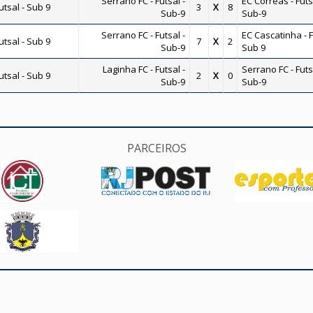
Serrano FC - Futsal -
EC Corrêas - Futs
tsal - Sub 9
3
X
8
Sub-9
Sub-9
Serrano FC - Futsal -
EC Cascatinha - F
tsal - Sub 9
7
X
2
Sub-9
Sub 9
Laginha FC - Futsal -
Serrano FC - Futs
tsal - Sub 9
2
X
0
Sub-9
Sub-9
PARCEIROS