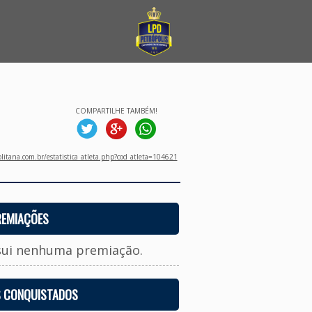
COMPARTILHE TAMBÉM!
litana.com.br/estatistica_atleta.php?cod_atleta=104621
REMIAÇÕES
sui nenhuma premiação.
S CONQUISTADOS