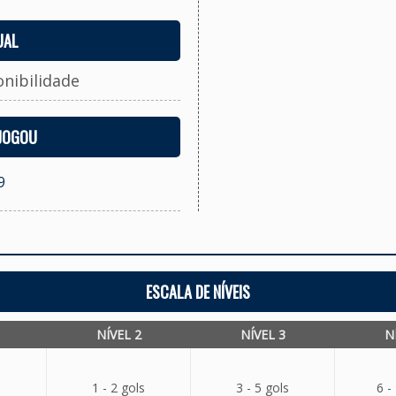
UAL
onibilidade
 JOGOU
9
ESCALA DE NÍVEIS
NÍVEL 2
NÍVEL 3
N
1 - 2 gols
3 - 5 gols
6 -