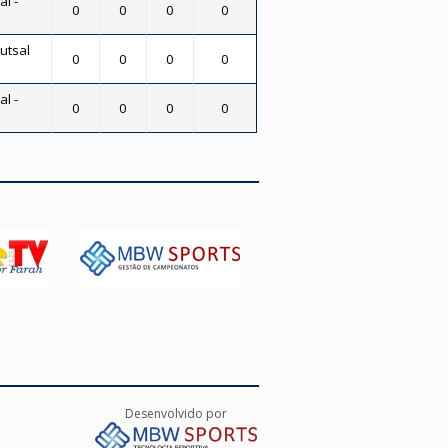
al -
0
0
0
0
utsal
0
0
0
0
al -
0
0
0
0
Desenvolvido por