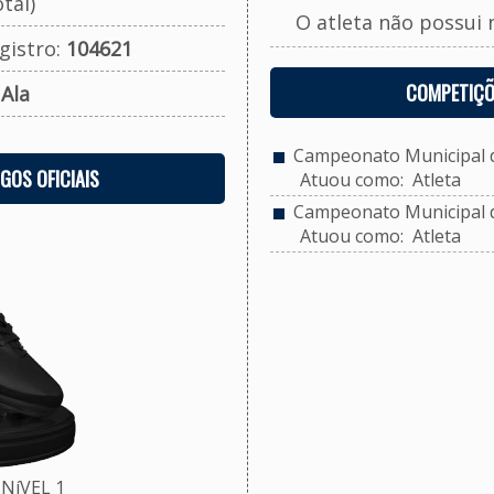
tal)
O atleta não possui 
gistro:
104621
COMPETIÇÕ
:
Ala
Campeonato Municipal de
OGOS OFICIAIS
Atuou como: Atleta
Campeonato Municipal de
Atuou como: Atleta
NíVEL 1