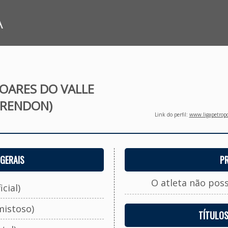
A
OARES DO VALLE
RENDON)
Link do perfil:
www.ligapetropo
GERAIS
P
O atleta não pos
cial)
mistoso)
TÍTULO