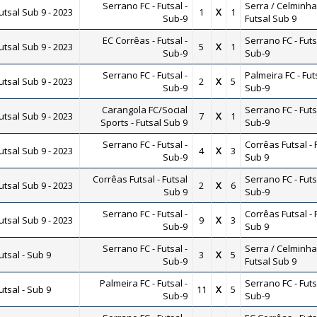
Serrano FC - Futsal -
Serra / Celminha
tsal Sub 9 - 2023
1
X
1
Sub-9
Futsal Sub 9
EC Corrêas - Futsal -
Serrano FC - Futs
tsal Sub 9 - 2023
5
X
1
Sub-9
Sub-9
Serrano FC - Futsal -
Palmeira FC - Futs
tsal Sub 9 - 2023
2
X
5
Sub-9
Sub-9
Carangola FC/Social
Serrano FC - Futs
tsal Sub 9 - 2023
7
X
1
Sports - Futsal Sub 9
Sub-9
Serrano FC - Futsal -
Corrêas Futsal - 
tsal Sub 9 - 2023
4
X
3
Sub-9
Sub 9
Corrêas Futsal - Futsal
Serrano FC - Futs
tsal Sub 9 - 2023
2
X
6
Sub 9
Sub-9
Serrano FC - Futsal -
Corrêas Futsal - 
tsal Sub 9 - 2023
9
X
3
Sub-9
Sub 9
Serrano FC - Futsal -
Serra / Celminha
tsal - Sub 9
3
X
5
Sub-9
Futsal Sub 9
Palmeira FC - Futsal -
Serrano FC - Futs
tsal - Sub 9
11
X
5
Sub-9
Sub-9