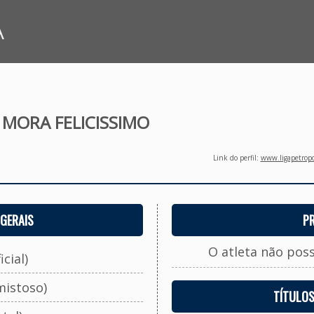
A
MORA FELICISSIMO
Link do perfil:
www.ligapetropo
GERAIS
P
O atleta não pos
cial)
mistoso)
TÍTULO