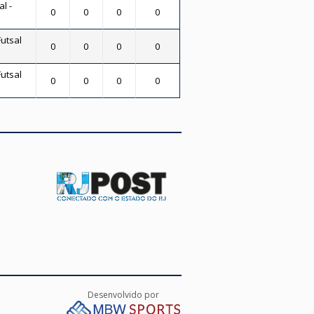
l -
0
0
0
0
Futsal
0
0
0
0
Futsal
0
0
0
0
Desenvolvido por