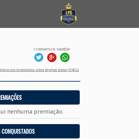
COMPARTILHE TAMBÉM!
litana.com.br/estatistica_atleta.php?cod_atleta=104652
REMIAÇÕES
sui nenhuma premiação.
S CONQUISTADOS