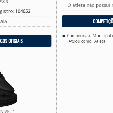
tal)
O atleta não possui 
gistro:
104652
COMPETIÇÕ
:
Ala
Campeonato Municipal de
OGOS OFICIAIS
Atuou como: Atleta
NíVEL 1