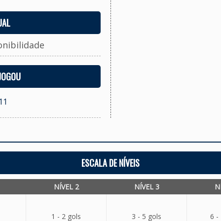
UAL
onibilidade
 JOGOU
11
ESCALA DE NÍVEIS
NÍVEL 2
NÍVEL 3
N
1 - 2 gols
3 - 5 gols
6 -