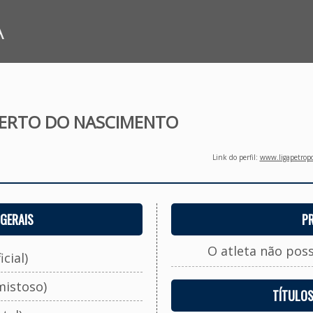
A
ERTO DO NASCIMENTO
Link do perfil:
www.ligapetropo
GERAIS
P
O atleta não pos
cial)
mistoso)
TÍTULO