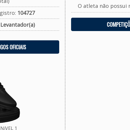
tal)
O atleta não possui 
gistro:
104727
COMPETIÇÕ
:
Levantador(a)
OGOS OFICIAIS
NíVEL 1