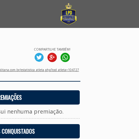
COMPARTILHE TAMBÉM!
litana.com.br/estatistica_atleta.php?cod_atleta=104727
REMIAÇÕES
sui nenhuma premiação.
S CONQUISTADOS