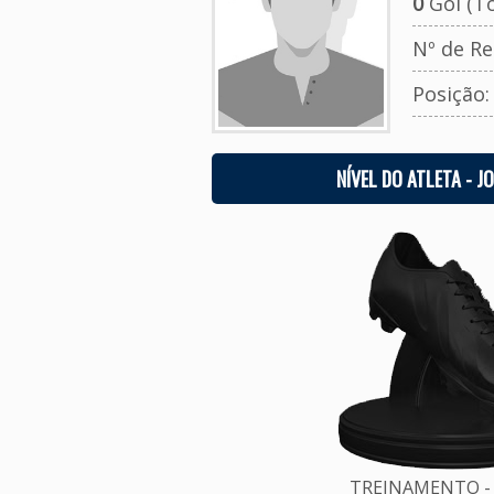
0
Gol (To
Nº de Re
Posição
NÍVEL DO ATLETA - J
TREINAMENTO - 