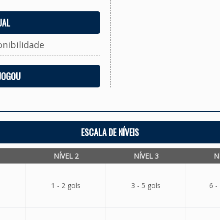
UAL
onibilidade
 JOGOU
ESCALA DE NÍVEIS
NÍVEL 2
NÍVEL 3
N
1 - 2 gols
3 - 5 gols
6 -