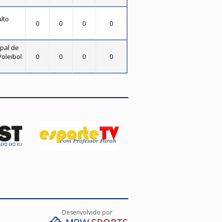
ulto
0
0
0
0
ipal de
Voleibol
0
0
0
0
Desenvolvido por