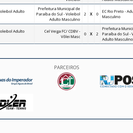
Prefeitura Municipal de
leibol Adulto
EC Rio Preto - Ad
Paraíba do Sul - Voleibol
2
X
0
Masculino
Adulto Masculino
Prefeitura Munic
leibol Adulto
Cel Veiga FC/ CDBV -
0
X
2
Paraíba do Sul - 
Vôlei Masc
Adulto Masculino
PARCEIROS