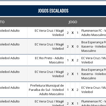
JOGOS ESCALADOS
TO
JOGO
leibol Adulto
EC Vera Cruz / Magé
Fluminense FC - V
2
X
1
Voleibol
Adulto Masculino
Boa Esperança FC
leibol Adulto
EC Vera Cruz / Magé
2
X
0
Itaserra - Voleibo
Voleibol
Masculino
leibol Adulto
EC Rio Preto - Adulto
EC Vera Cruz / M
1
X
2
Masculino
Voleibol
Boa Esperança FC
leibol Adulto
EC Vera Cruz / Magé
2
X
1
Itaserra - Voleibo
Voleibol
Masculino
Prefeitura Municipal de
leibol Adulto
EC Vera Cruz / M
Paraíba do Sul - Voleibol
1
X
2
Voleibol
Adulto Masculino
leibol Adulto
EC Vera Cruz / Magé
Fluminense FC - V
2
X
1
Voleibol
Adulto Masculino