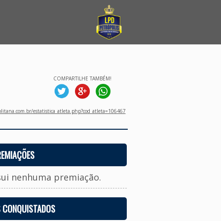
COMPARTILHE TAMBÉM!
litana.com.br/estatistica_atleta.php?cod_atleta=106467
REMIAÇÕES
sui nenhuma premiação.
S CONQUISTADOS