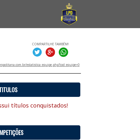
COMPARTILHE TAMBÉM!
ropolitana.com.br/estatistica_equipe.php?cod_equipe=0
TITULOS
sui títulos conquistados!
MPETIÇÕES