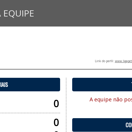
 EQUIPE
Link do perfil:
www.ligapet
IAIS
A equipe não pos
0
0
CO