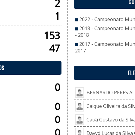
2
CO
1
2022 - Campeonato Munic
2018 - Campeonato Munic
153
- 2018
2017 - Campeonato Munici
47
2017
OS
EL
0
BERNARDO PERES AL
0
Caique Oliveira da Sil
0
Cauã Gustavo da Silv
0
Davyd Lucas da SIlva