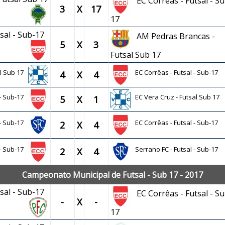
EC Corrêas - Futsal - Su
3
X
17
17
tsal - Sub-17
AM Pedras Brancas -
5
X
3
Futsal Sub 17
al Sub 17
EC Corrêas - Futsal - Sub-17
4
X
4
 - Sub-17
EC Vera Cruz - Futsal Sub 17
5
X
1
 - Sub-17
EC Corrêas - Futsal - Sub-17
2
X
4
 - Sub-17
Serrano FC - Futsal - Sub-17
2
X
4
Campeonato Municipal de Futsal - Sub 17 - 2017
tsal - Sub-17
EC Corrêas - Futsal - Su
-
X
-
17