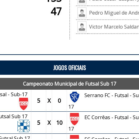
47
Pedro Miguel de Andr
Victor Marcelo Saldan
JOGOS OFICIAIS
Campeonato Municipal de Futsal Sub 17
tsal - Sub-17
Serrano FC - Futsal - Su
5
X
0
17
Futsal Sub 17
EC Corrêas - Futsal - Su
5
X
10
17
Futsal Sub 17