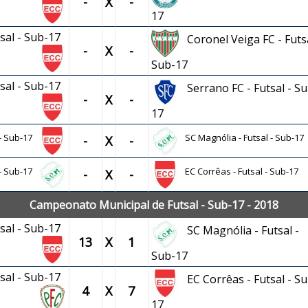
-
X
-
17
tsal - Sub-17
Coronel Veiga FC - Futsa
-
X
-
Sub-17
tsal - Sub-17
Serrano FC - Futsal - Su
-
X
-
17
 - Sub-17
SC Magnólia - Futsal - Sub-17
-
X
-
 - Sub-17
EC Corrêas - Futsal - Sub-17
-
X
-
Campeonato Municipal de Futsal - Sub-17 - 2018
tsal - Sub-17
SC Magnólia - Futsal -
13
X
1
Sub-17
tsal - Sub-17
EC Corrêas - Futsal - Su
4
X
7
17