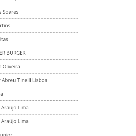
s Soares
rtins
itas
ER BURGER
 Oliveira
Abreu Tinelli Lisboa
ra
 Araújo Lima
 Araújo Lima
Junior