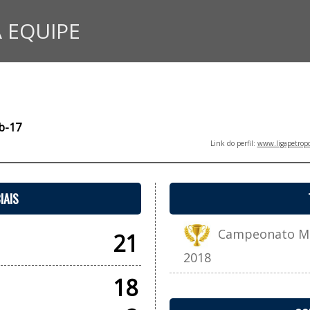
 EQUIPE
ub-17
Link do perfil:
www.ligapetropo
IAIS
Campeonato Muni
21
2018
18