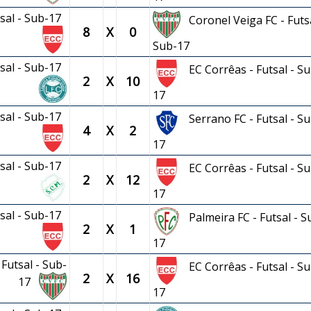
tsal - Sub-17
Coronel Veiga FC - Futsa
8
X
0
Sub-17
tsal - Sub-17
EC Corrêas - Futsal - Su
2
X
10
17
tsal - Sub-17
Serrano FC - Futsal - Su
4
X
2
17
tsal - Sub-17
EC Corrêas - Futsal - Su
2
X
12
17
tsal - Sub-17
Palmeira FC - Futsal - S
2
X
1
17
Futsal - Sub-
EC Corrêas - Futsal - Su
2
X
16
17
17