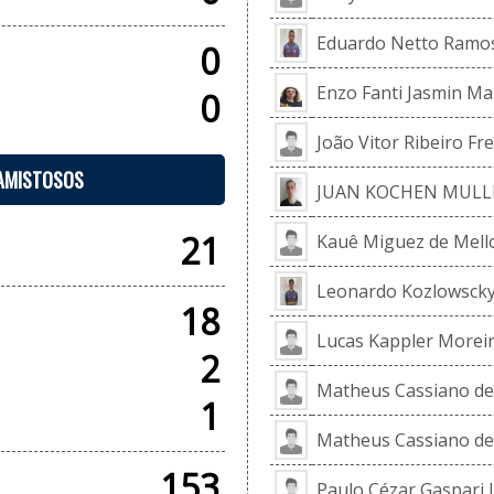
Eduardo Netto Ramo
0
Enzo Fanti Jasmin Ma
0
João Vitor Ribeiro Fre
 AMISTOSOS
JUAN KOCHEN MULL
21
Kauê Miguez de Mello
Leonardo Kozlowscky 
18
Lucas Kappler Morei
2
Matheus Cassiano de
1
Matheus Cassiano de
153
Paulo Cézar Gaspari 